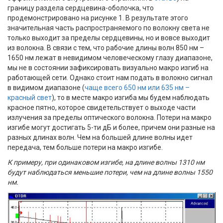
границу раздела сердцевина-оболочка, что
продемонстрировано на рисунке 1. В результате этого
значительная часть распространяемого по волокну света не
только выходит за пределы сердцевины, но и вовсе выходит
из волокна. В связи с тем, что рабочие длины волн 850 нм –
1650 нм лежат в невидимом человеческому глазу диапазоне,
мы не в состоянии зафиксировать визуально макро изгиб на
работающей сети. Однако стоит нам подать в волокно сигнал
в видимом диапазоне (
чаще всего 650 нм или 635 нм –
красный свет
), то в месте макро изгиба мы будем наблюдать
красное пятно, которое свидетельствует о выходе части
излучения за пределы оптического волокна. Потери на макро
изгибе могут достигать 5-ти дБ и более, причем они разные на
разных длинах волн. Чем на большей длине волны идет
передача, тем больше потери на макро изгибе.
К примеру, при одинаковом изгибе, на длине волны 1310 нм
будут наблюдаться меньшие потери, чем на длине волны 1550
нм.