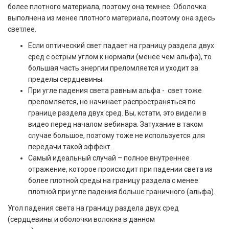
более плотного материала, поэтому она темнее. Оболочка
выполнена из менее плотного материала, поэтому она здесь
светлее.
Если оптический свет падает на границу раздела двух
сред с острым углом к нормали (менее чем альфа), то
большая часть энергии преломляется и уходит за
пределы сердцевины.
При угле падения света равным альфа - свет тоже
преломляется, но начинает распространяться по
границе раздела двух сред. Вы, кстати, это видели в
видео перед началом вебинара. Затухание в таком
случае большое, поэтому тоже не используется для
передачи такой эффект.
Самый идеальный случай – полное внутреннее
отражение, которое происходит при падении света из
более плотной среды на границу раздела с менее
плотной при угле падения больше граничного (альфа).
Угол падения света на границу раздела двух сред
(сердцевины и оболочки волокна в данном