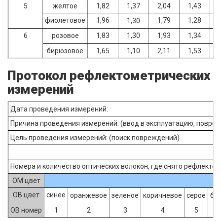
5
желтое
1,82
1,37
2,04
1,43
фиолетовое
1,96
1,79
1,28
1,30
6
розовое
1,83
1,30
1,93
1,34
бирюзовое
1,65
1,10
2,11
1,53
Протокол рефлектометрических
измерений
Дата проведения измерений:
Причина проведения измерений: (ввод в эксплуатацию, поврежд
Цель проведения измерений: (поиск повреждений)
Номера и количество оптических волокон, где снято рефлекто
ОМ цвет
ОВ цвет
синее
оранжевое
зеленое
коричневое
серое
бе
ОВ номер
1
2
3
4
5