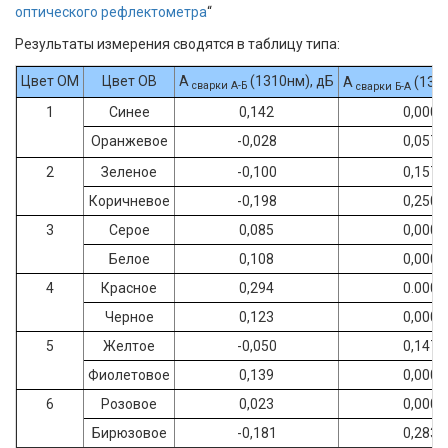
оптического рефлектометра
“
Результаты измерения сводятся в таблицу типа:
Цвет ОМ
Цвет ОВ
А
(1310нм), дБ
А
(1310
сварки А-Б
сварки Б-А
1
Синее
0,142
0,000
Оранжевое
-0,028
0,057
2
Зеленое
-0,100
0,157
Коричневое
-0,198
0,250
3
Серое
0,085
0,000
Белое
0,108
0,000
4
Красное
0,294
0.000
Черное
0,123
0,000
5
Желтое
-0,050
0,147
Фиолетовое
0,139
0,000
6
Розовое
0,023
0,000
Бирюзовое
-0,181
0,283