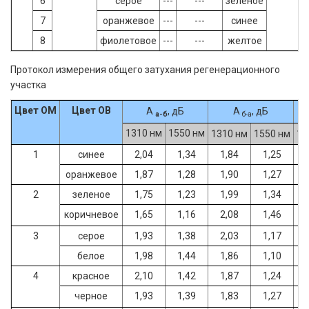
6
серое
---
---
зеленое
7
оранжевое
---
---
синее
8
фиолетовое
---
---
желтое
Протокол измерения общего затухания регенерационного
участка
Цвет ОМ
Цвет ОВ
А
, дБ
А
, дБ
а-б
б-а
1310 нм
1550 нм
1310 нм
1550 нм
13
1
синее
2,04
1,34
1,84
1,25
оранжевое
1,87
1,28
1,90
1,27
2
зеленое
1,75
1,23
1,99
1,34
коричневое
1,65
1,16
2,08
1,46
3
серое
1,93
1,38
2,03
1,17
белое
1,98
1,44
1,86
1,10
4
красное
2,10
1,42
1,87
1,24
черное
1,93
1,39
1,83
1,27