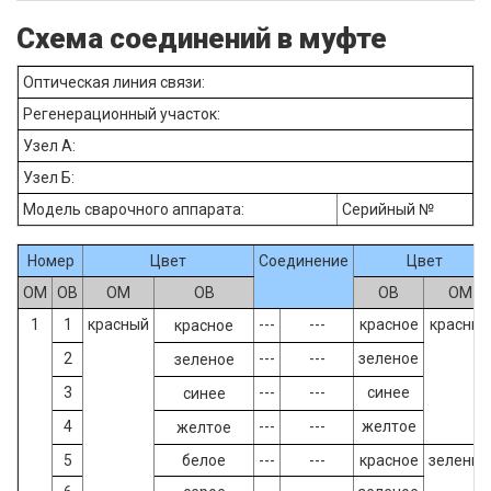
Схема соединений в муфте
Оптическая линия связи:
Регенерационный участок:
Узел А:
Узел Б:
Модель сварочного аппарата:
Серийный №
Номер
Цвет
Соединение
Цвет
ОМ
ОВ
ОМ
ОВ
ОВ
ОМ
1
1
красный
---
---
красное
красный
красное
2
---
---
зеленое
зеленое
3
---
---
синее
синее
4
---
---
желтое
желтое
5
белое
---
---
красное
зеленый