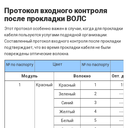
Протокол входного контроля
после прокладки ВОЛС
Этот протокол особенно важен в случае, когда для прокладки
кабеля пользуются услугами подрядной организации.
Составленный протокол входного контроля после прокладки
подтверждает, что во время прокладки кабеля не были
повреждены оптические волокна.
Цвет
№ по паспорту
№ по паспорту
Модуль
Волокно
Опт. дл
1
Красный
1
158
Красный
2
--- //
Зеленый
3
Синий
--- //
4
Желтый
--- //
5
Белый
--- //