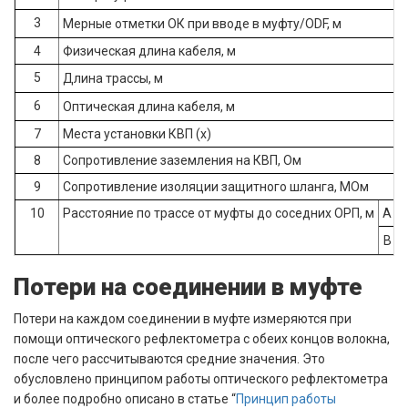
3
Мерные отметки ОК при вводе в му
фту
/ODF, м
4
Физическая длина кабеля, м
5
Длина трассы, м
6
Оптическая длина кабеля, м
7
Места установки КВП (х)
8
Сопротивление заземления на КВП, Ом
9
Сопротивление изоляции защитного шланга, МОм
10
Расстояние по трассе от муфты до соседних ОРП, м
А →
B 
Потери на соединении в муфте
Потери на каждом соединении в муфте измеряются при
помощи оптического рефлектометра с обеих концов волокна,
после чего рассчитываются средние значения. Это
обусловлено принципом работы оптического рефлектометра
и более подробно описано в статье “
Принцип работы