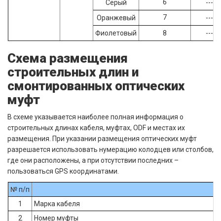
6
Серый
--- //
7
Оранжевый
--- //
Фиолетовый
8
--- //
Схема размещения
строительных длин и
смонтированных оптических
муфт
В схеме указывается наиболее полная информация о
строительных длинах кабеля, муфтах, ODF и местах их
размещения. При указании размещения оптических муфт
разрешается использовать нумерацию колодцев или столбов,
где они расположены, а при отсутствии последних –
пользоваться GPS координатами.
№ п/п
1
Марка кабеля
2
Номер муфты