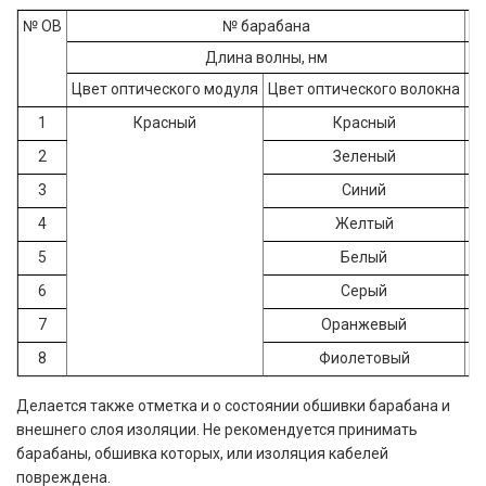
№ ОВ
№ барабана
Длина волны, нм
Цвет оптического модуля
Цвет оптического волокна
П
1
Красный
Красный
2
Зеленый
3
Синий
4
Желтый
5
Белый
6
Серый
7
Оранжевый
8
Фиолетовый
Делается также отметка и о состоянии обшивки барабана и
внешнего слоя изоляции. Не рекомендуется принимать
барабаны, обшивка которых, или изоляция кабелей
повреждена.