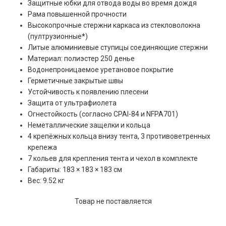
Защитные юбки для отвода воды во время дождя
Рама повышенной прочности
Высокопрочные стержни каркаса из стекловолокна
(пултрузионные
*
)
Литые алюминиевые ступицы соединяющие стержни
Материал: полиэстер 250 денье
Водонепроницаемое уретановое покрытие
Герметичные закрытые швы
Устойчивость к появлению плесени
Защита от ультрафиолета
Огнестойкость (согласно CPAI-84 и NFPA701)
Неметаллические защелки и кольца
4 крепёжных кольца внизу тента, 3 противоветренных
крепежа
7 кольев для крепления тента и чехол в комплекте
Габариты: 183 × 183 × 183 см
Вес: 9.52 кг
Товар не поставляется