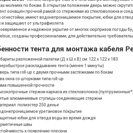
ах молниях по бокам. В открытом положении дверь можно скрутить
Тент оснащён прочной рамой со стержнями из стекловолокна и с
 огнестойки, имеют водонепроницаемое покрытие, юбки для отво
 и защищают от ультрафиолета.
оевременное и надёжное укрытие от многих сюрпризов погоды буде
elsue, созданы профессионалами, для действительно требователь
енности тента для монтажа кабеля Pe
абариты разложенной палатки (Д х Ш х В) см: 122 х 122 х 183
верхбыстрое раскладывание тента (менее 1 минуты)
верь типа roll-up с двумя прочными застёжками по бокам
ва окна со шторками типа roll-up
ама повышенной прочности
ысокопрочные стержни каркаса из стекловолокна (пултрузионные*
итые алюминиевые ступицы соединяющие стержни
атериал: полиэстер 250 денье
одонепроницаемое уретановое покрытие
ащитные юбки для отвода воды во время дождя
ерметичные швы
стойчивость к появлению плесени