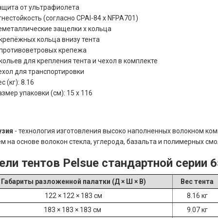
ащита от ультрафиолета
гнестойкость (согласно CPAI-84 х NFPA701)
еметаллические защелки х кольца
 крепёжных кольца внизу тента
 противоветровых крепежа
 кольев для крепления тента и чехол в комплекте
ехол для транспортировки
с (кг): 8.16
азмер упаковки (см): 15 х 116
узия
- технология изготовления высоко наполненных волокном ко
м на основе волокон стекла, углерода, базальта и полимерных смо
ли тентов Pelsue стандартной серии 6
Габариты разложенной палатки (Д × Ш × В)
Вес тента
122 × 122 × 183 см
8.16 кг
183 × 183 × 183 см
9.07 кг