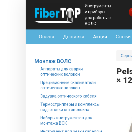
Инструменты
и приборы
для работы с
ВОЛС
Оплата
Доставка
Акции
Статьи
Серв
Монтаж ВОЛС
Аппараты для сварки
Pel
оптических волокон
× 1
Прецизионные скалыватели
оптических волокон
Задувка оптического кабеля
Термострипперы и комплексы
подготовки оптоволокна
Наборы инструментов для
монтажа ВОК
Инструмент для резки кабеля и