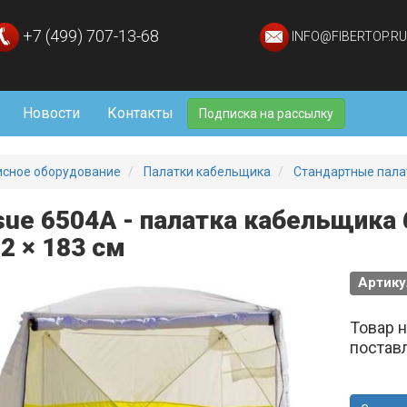
+7 (499) 707-13-68
INFO@FIBERTOP.RU
Новости
Контакты
Подписка на рассылку
исное оборудование
Палатки кабельщика
Стандартные пала
sue 6504А - палатка кабельщика
22 × 183 см
Артику
Товар 
постав