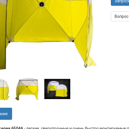
Запрос
Вопрос
ание
серии 6504A
- легкие, сверхпрочные и очень быстро монтируемые п