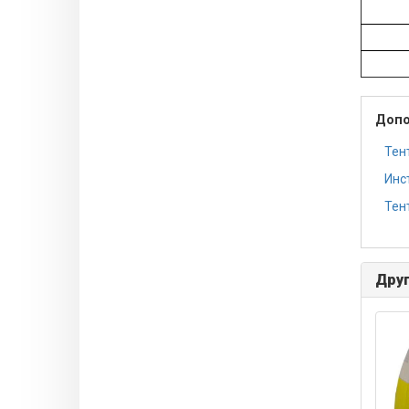
Допо
Тен
Инс
Тент
Друг