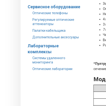
З
Сервисное оборудование
О
Оптические телефоны
Н
4
Регулируемые оптические
аттенюаторы
3
7
Палатки кабельщика
Ч
Дополнительные аксессуары
Ве
Лабораторные
Р
комплексы
Системы удаленного
мониторинга
*
Пултр
Оптические лаборатории
сечение
Моде