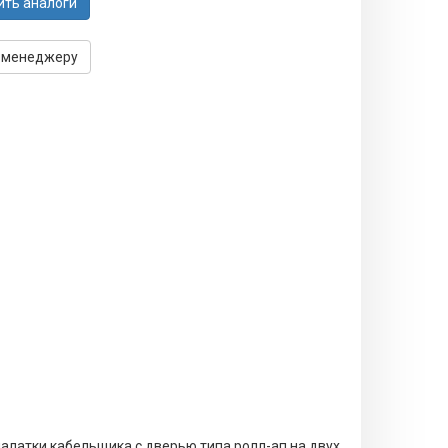
ить аналоги
 менеджеру
алатки кабельщика с дверью типа ролл-ап на двух