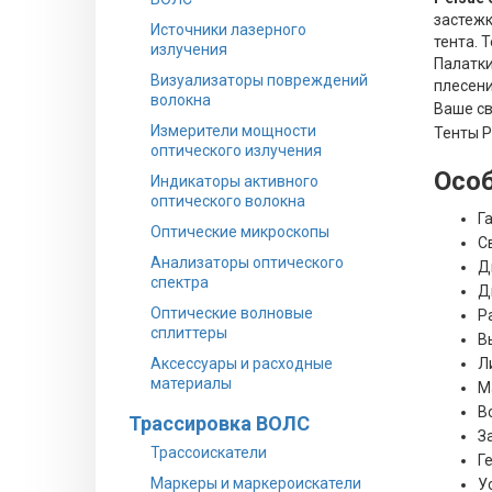
застежк
Источники лазерного
тента. 
излучения
Палатки
Визуализаторы повреждений
плесени
волокна
Ваше св
Измерители мощности
Тенты P
оптического излучения
Особ
Индикаторы активного
оптического волокна
Г
Оптические микроскопы
С
Анализаторы оптического
Д
спектра
Д
Оптические волновые
Р
сплиттеры
В
Аксессуары и расходные
Л
материалы
М
В
Трассировка ВОЛС
З
Трассоискатели
Г
Маркеры и маркероискатели
У