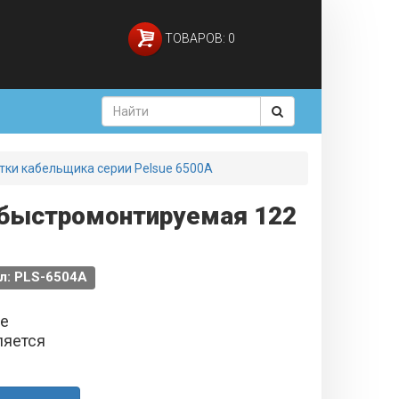
ТОВАРОВ: 0
тки кабельщика серии Pelsue 6500A
 быстромонтируемая 122
л: PLS-6504А
не
ляется