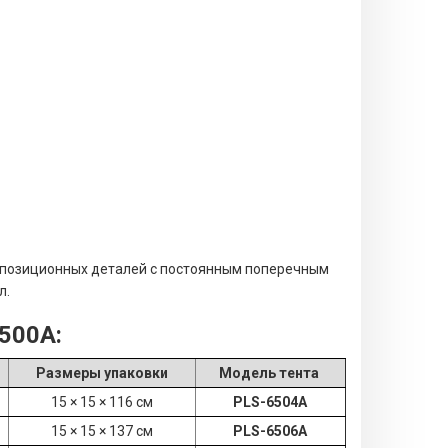
мпозиционных деталей с постоянным поперечным
л.
500A:
Размеры упаковки
Модель тента
15 × 15 × 116 см
PLS-6504А
15 × 15 × 137 см
PLS-6506А