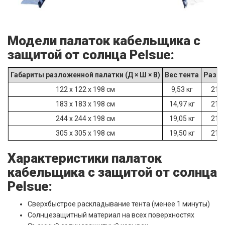
Модели палаток кабельщика с
защитой от солнца Pelsue:
Габариты разложенной палатки (Д × Ш × В)
Вес тента
Разме
122 x 122 x 198 см
9,53 кг
21 x
183 x 183 x 198 см
14,97 кг
21 x
244 x 244 x 198 см
19,05 кг
21 x
305 x 305 x 198 см
19,50 кг
21 x
Характеристики палаток
кабельщика с защитой от солнца
Pelsue:
Сверхбыстрое раскладывание тента (менее 1 минуты)
Солнцезащитный материал на всех поверхностях