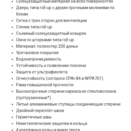
Солнцезащитный материал на всех поверхностях
Дверь типа roll-up с двумя прочными молниями по
бокам
Сетка с трех сторон для вентиляции
Стенки типа roll-up
Съемный солнцезащитный козырек
Окна со шторками типа roll-up
Материал: полиэстер 200 денье
Уретановое покрытие
Водонепроницаемость
Устойчивость к появлению плесени
Защита от ультрафиолета
Огнестойкость (согласно CPAI-84 и NFPA701)
Рама повышенной прочности
Высокопрочные стержни каркаса из стекловолокна
(пултрузионные*)
Литые алюминиевые ступицы соединяющие стержни
Двойной переплёт швов
Герметичные швы
Неметаллические защелки и кольца
4 крепёжных кольца внизу тента