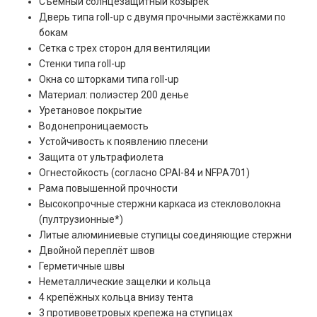
Съемный солнцезащитный козырек
Дверь типа roll-up с двумя прочными застёжками по
бокам
Сетка с трех сторон для вентиляции
Стенки типа roll-up
Окна со шторками типа roll-up
Материал: полиэстер 200 денье
Уретановое покрытие
Водонепроницаемость
Устойчивость к появлению плесени
Защита от ультрафиолета
Огнестойкость (согласно CPAI-84 и NFPA701)
Рама повышенной прочности
Высокопрочные стержни каркаса из стекловолокна
(пултрузионные*)
Литые алюминиевые ступицы соединяющие стержни
Двойной переплёт швов
Герметичные швы
Неметаллические защелки и кольца
4 крепёжных кольца внизу тента
3 противоветровых крепежа на ступицах