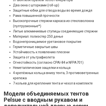
Два окна с шторками (roll-up)
Защитные юбки для отвода воды во время дождя
Рама повышенной прочности
Высокопрочные стержни каркаса из стекловолокна
(пултрузионные
*
)
Литые алюминиевые ступицы соединяющие стержни
Материал: полиэстер 250 денье
Водонепроницаемое уретановое покрытие
Герметичные закрытые швы
Устойчивость к появлению плесени
Защита от ультрафиолета
Огнестойкость (согласно CPAI-84 и NFPA701)
Неметаллические защелки и кольца
4 крепёжных кольца внизу тента, 3 противоветренных
крепежа
7 кольев для крепления тента и чехол в комплекте
Модели объединяемых тентов
Pelsue с вводным рукавом и
дополнительной дверью серии