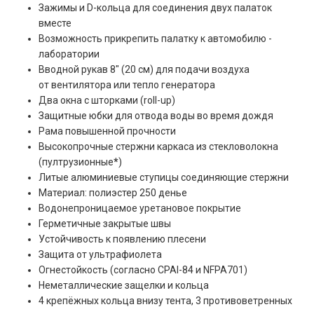
Зажимы и D-кольца для соединения двух палаток
вместе
Возможность прикрепить палатку к автомобилю -
лаборатории
Вводной рукав 8" (20 см) для подачи воздуха
от вентилятора или тепло генератора
Два окна с шторками (roll-up)
Защитные юбки для отвода воды во время дождя
Рама повышенной прочности
Высокопрочные стержни каркаса из стекловолокна
(пултрузионные
*
)
Литые алюминиевые ступицы соединяющие стержни
Материал: полиэстер 250 денье
Водонепроницаемое уретановое покрытие
Герметичные закрытые швы
Устойчивость к появлению плесени
Защита от ультрафиолета
Огнестойкость (согласно CPAI-84 и NFPA701)
Неметаллические защелки и кольца
4 крепёжных кольца внизу тента, 3 противоветренных