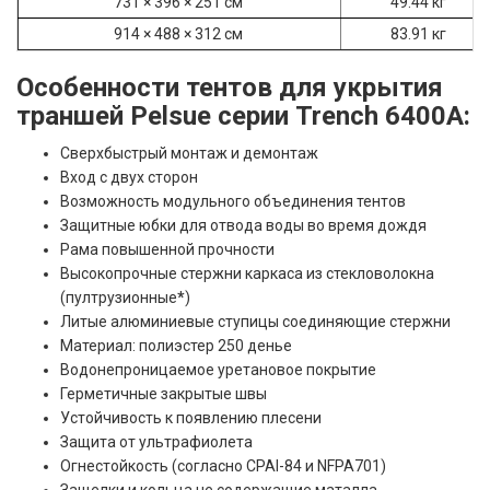
731 × 396 × 251 см
49.44 кг
914 × 488 × 312 см
83.91 кг
Особенности тентов для укрытия
траншей Pelsue серии Trench 6400A:
Сверхбыстрый монтаж и демонтаж
Вход с двух сторон
Возможность модульного объединения тентов
Защитные юбки для отвода воды во время дождя
Рама повышенной прочности
Высокопрочные стержни каркаса из стекловолокна
(пултрузионные
*
)
Литые алюминиевые ступицы соединяющие стержни
Материал: полиэстер 250 денье
Водонепроницаемое уретановое покрытие
Герметичные закрытые швы
Устойчивость к появлению плесени
Защита от ультрафиолета
Огнестойкость (согласно CPAI-84 и NFPA701)
Защелки и кольца не содержащие маталла