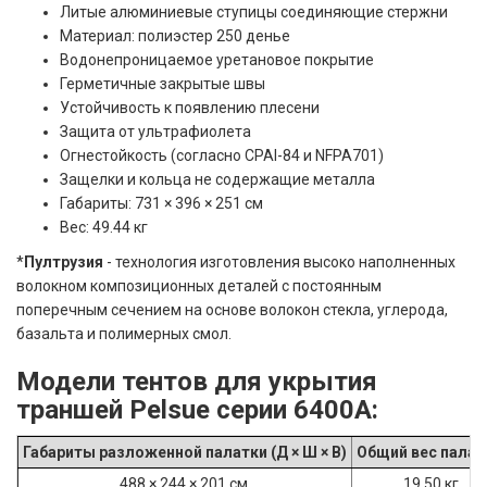
Литые алюминиевые ступицы соединяющие стержни
Материал: полиэстер 250 денье
Водонепроницаемое уретановое покрытие
Герметичные закрытые швы
Устойчивость к появлению плесени
Защита от ультрафиолета
Огнестойкость (согласно CPAI-84 и NFPA701)
Защелки и кольца не содержащие металла
Габариты: 731 × 396 × 251 см
Вес: 49.44 кг
*
Пултрузия
- технология изготовления высоко наполненных
волокном композиционных деталей с постоянным
поперечным сечением на основе волокон стекла, углерода,
базальта и полимерных смол.
Модели тентов для укрытия
траншей Pelsue серии 6400A:
Габариты разложенной палатки (Д × Ш × В)
Общий вес пала
488 × 244 × 201 см
19.50 кг