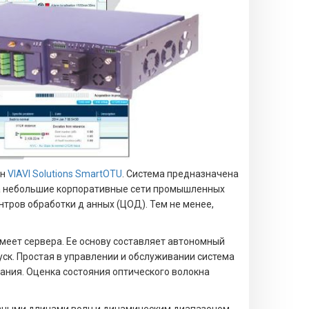
он
VIAVI Solutions SmartOTU
. Система предназначена
 на небольшие корпоративные сети промышленных
тров обработки д анных (ЦОД). Тем не менее,
имеет сервера. Ее основу составляет автономный
ск. Простая в управлении и обслуживании система
ания. Оценка состояния оптического волокна
азными длинами волн и динамическим диапазоном