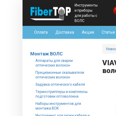
Инструменты
и приборы
для работы с
ВОЛС
Оплата
Доставка
Акции
Статьи
Ново
Монтаж ВОЛС
Аппараты для сварки
VIA
оптических волокон
вол
Прецизионные скалыватели
оптических волокон
Задувка оптического кабеля
Термострипперы и комплексы
подготовки оптоволокна
Наборы инструментов для
монтажа ВОК
Инструмент для резки кабеля и