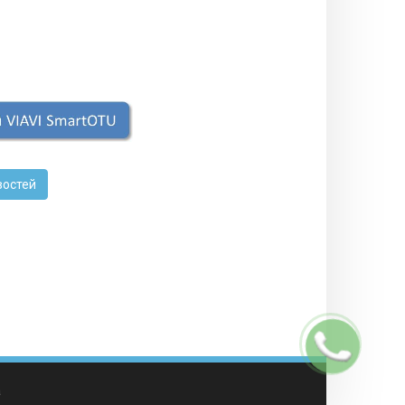
востей
Заказать
звонок
а