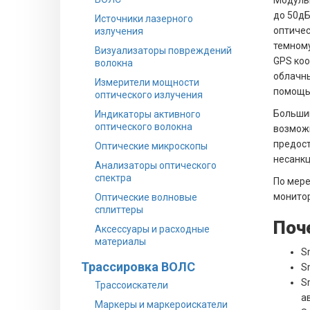
до 50дБ
Источники лазерного
оптичес
излучения
темному
Визуализаторы повреждений
GPS коо
волокна
облачны
Измерители мощности
помощью
оптического излучения
Больши
Индикаторы активного
оптического волокна
возможн
предост
Оптические микроскопы
несанкц
Анализаторы оптического
спектра
По мере
монито
Оптические волновые
сплиттеры
Поч
Аксессуары и расходные
материалы
S
Трассировка ВОЛС
S
S
Трассоискатели
а
Маркеры и маркероискатели