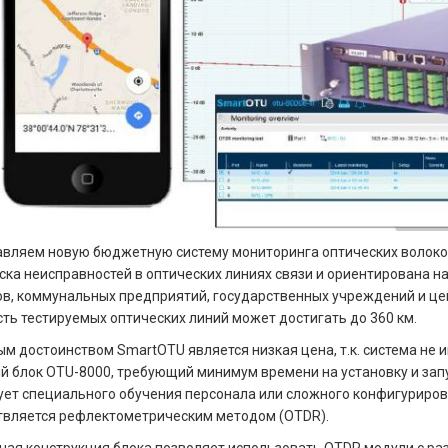
вляем новую бюджетную систему мониторинга оптических волок
ска неисправностей в оптических линиях связи и ориентирована
в, коммунальных предприятий, государственных учреждений и цен
ть тестируемых оптических линий может достигать до 360 км.
м достоинством SmartOTU является низкая цена, т.к. система не 
й блок OTU-8000, требующий минимум времени на установку и запу
ует специального обучения персонала или сложного конфигуриров
вляется рефлектометрическим методом (OTDR).
ая конструкция блока позволяет использовать OTDR модули с р