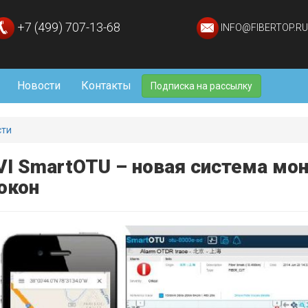
+7 (499) 707-13-68
INFO@FIBERTOP.RU
Новости
Контакты
Подписка на рассылку
сти
VI SmartOTU – новая система мон
окон