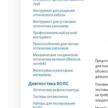
труб
Инструмент для разделки
оптического кабеля
Инструмент для установки
оптических разъемов
Профессиональный ручной
инструмент
Приспособления для чистки
оптических разъемов
Механические соединители
оптических волокон (fiberlock,
Предста
corelink)
для пои
Аксессуары и расходные
объекто
материалы
дальнос
Диагностика ВОЛС
Основны
тестовы
Оптические рефлектометры
не треб
Тестеры оптоволокна
осущест
Наборы для тестирования
ВОЛС
Модульн