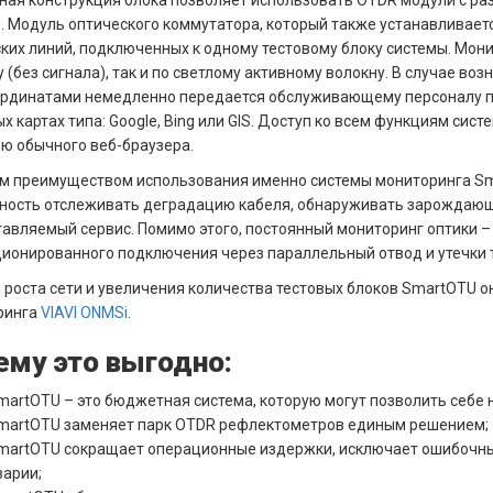
. Модуль оптического коммутатора, который также устанавливаетс
ких линий, подключенных к одному тестовому блоку системы. Мон
 (без сигнала), так и по светлому активному волокну. В случае в
рдинатами немедленно передается обслуживающему персоналу по
х картах типа: Google, Bing или GIS. Доступ ко всем функциям сис
 обычного веб-браузера.
м преимуществом использования именно системы мониторинга Sm
ость отслеживать деградацию кабеля, обнаруживать зарождающую
авляемый сервис. Помимо этого, постоянный мониторинг оптики – 
ионированного подключения через параллельный отвод и утечки 
 роста сети и увеличения количества тестовых блоков SmartOTU о
ринга
VIAVI ONMSi
.
ему это выгодно:
martOTU – это бюджетная система, которую могут позволить себе
martOTU заменяет парк OTDR рефлектометров единым решением;
martOTU сокращает операционные издержки, исключает ошибочные
варии;