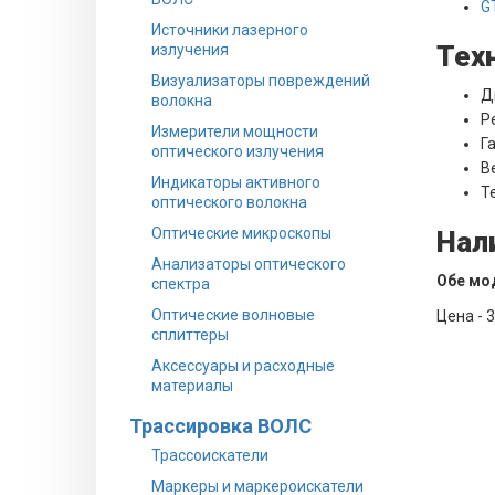
G
Источники лазерного
Тех
излучения
Визуализаторы повреждений
Д
волокна
Р
Измерители мощности
Га
оптического излучения
Ве
Индикаторы активного
Т
оптического волокна
Оптические микроскопы
Нал
Анализаторы оптического
Обе мод
спектра
Оптические волновые
Цена - 3
сплиттеры
Аксессуары и расходные
материалы
Трассировка ВОЛС
Трассоискатели
Маркеры и маркероискатели