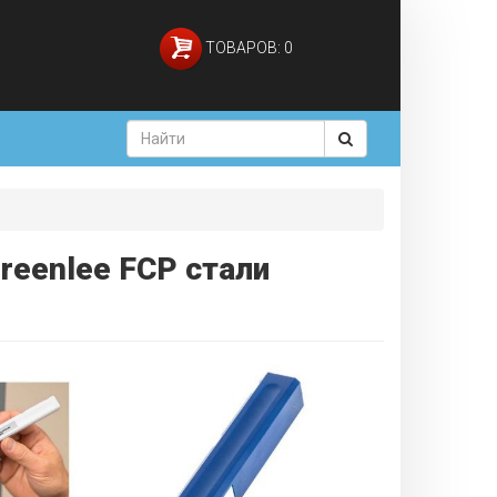
ТОВАРОВ: 0
reenlee FCP стали