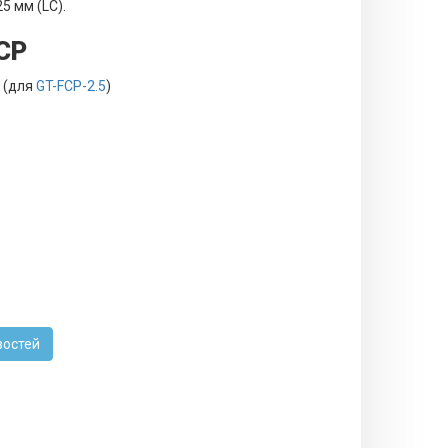
5 мм (LC).
CP
м (для
GT-FCP-2.5
)
востей