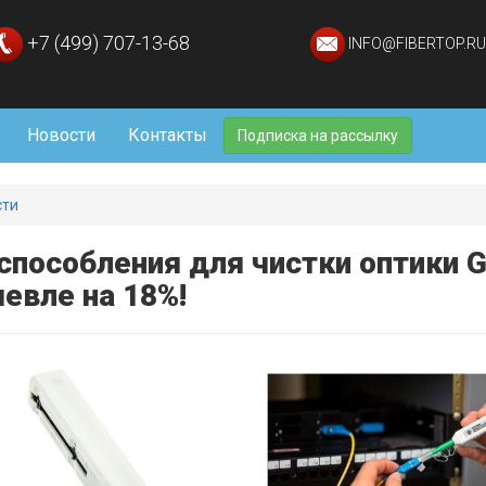
+7 (499) 707-13-68
INFO@FIBERTOP.RU
Новости
Контакты
Подписка на рассылку
сти
способления для чистки оптики G
евле на 18%!