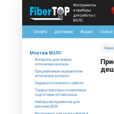
Инструменты
и приборы
для работы с
ВОЛС
Оплата
Доставка
Акции
Статьи
Ново
Монтаж ВОЛС
Аппараты для сварки
При
оптических волокон
деш
Прецизионные скалыватели
оптических волокон
Задувка оптического кабеля
Термострипперы и комплексы
подготовки оптоволокна
Наборы инструментов для
монтажа ВОК
Инструмент для резки кабеля и