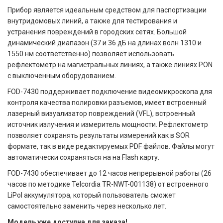
Прибор является идеальным средством для паспортизации
внутридомовых линий, а также для тестирования и
устранения повреждений в городских сетях. Большой
динамический диапазон (37 и 36 дБ на длинах волн 1310 и
1550 нм соответственно) позволяет использовать
рефлектометр на магистральных линиях, а также линиях PON
с выключенным оборудованием.
FOD-7430 поддерживает подключение видеомикроскопа для
контроля качества полировки разъемов, имеет встроенный
лазерный визуализатор повреждений (VFL), встроенный
источник излучения и измеритель мощности. Рефлектометр
позволяет сохранять результаты измерений как в SOR
формате, так в виде редактируемых PDF файлов. Файлы могут
автоматически сохраняться на на Flash карту.
FOD-7430 обеспечивает до 12 часов непрерывной работы (26
часов по методике Telcordia TR-NWT-001138) от встроенного
LiPol аккумулятора, который пользователь сможет
самостоятельно заменить через несколько лет.
Модель уже доступна для заказа!