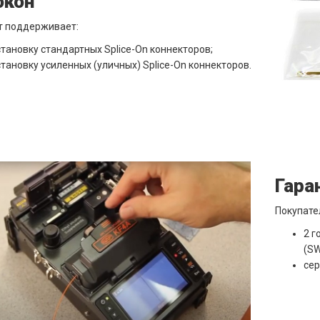
окон
т поддерживает:
становку стандартных Splice-On коннекторов;
становку усиленных (уличных) Splice-On коннекторов.
Гара
Покупате
2 г
(SW
сер