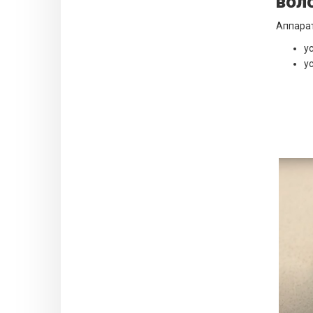
вол
Аппара
у
у