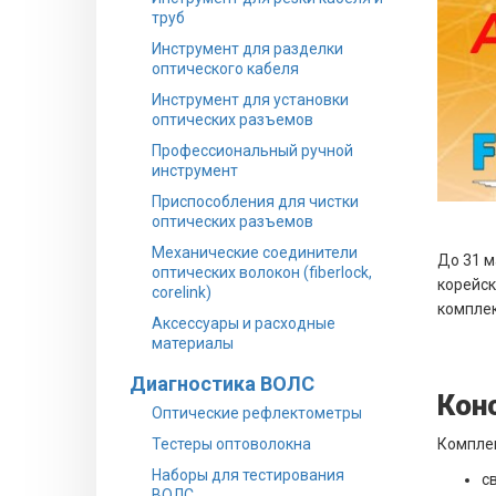
труб
Инструмент для разделки
оптического кабеля
Инструмент для установки
оптических разъемов
Профессиональный ручной
инструмент
Приспособления для чистки
оптических разъемов
Механические соединители
До 31 м
оптических волокон (fiberlock,
корейск
corelink)
комплек
Аксессуары и расходные
материалы
Диагностика ВОЛС
Кон
Оптические рефлектометры
Тестеры оптоволокна
Комплек
Наборы для тестирования
с
ВОЛС