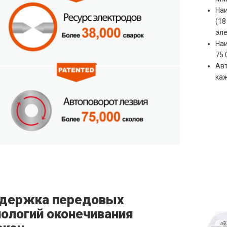
Наи
(18
эл
Наи
75 
Авт
каж
держка передовых
нологий оконечивания