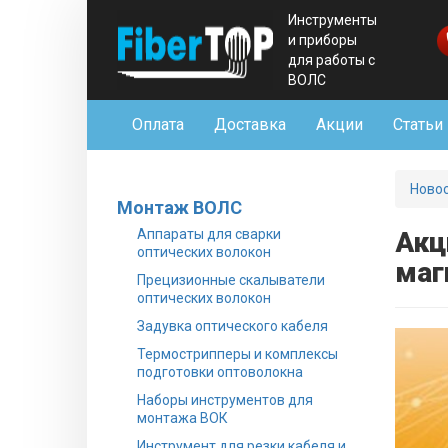
Инструменты
и приборы
для работы с
ВОЛС
Оплата
Доставка
Акции
Статьи
Ново
Монтаж ВОЛС
Аппараты для сварки
Акц
оптических волокон
маг
Прецизионные скалыватели
оптических волокон
Задувка оптического кабеля
Термострипперы и комплексы
подготовки оптоволокна
Наборы инструментов для
монтажа ВОК
Инструмент для резки кабеля и