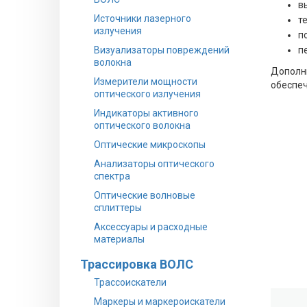
в
Источники лазерного
т
излучения
п
Визуализаторы повреждений
п
волокна
Дополни
Измерители мощности
обеспеч
оптического излучения
Индикаторы активного
оптического волокна
Оптические микроскопы
Анализаторы оптического
спектра
Оптические волновые
сплиттеры
Аксессуары и расходные
материалы
Трассировка ВОЛС
Трассоискатели
Маркеры и маркероискатели