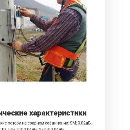
ические характеристики
кие потери на сварном соединении: SM: 0.02дБ,
 0.01дБ, DS: 0.04дБ, NZDS: 0.04дБ