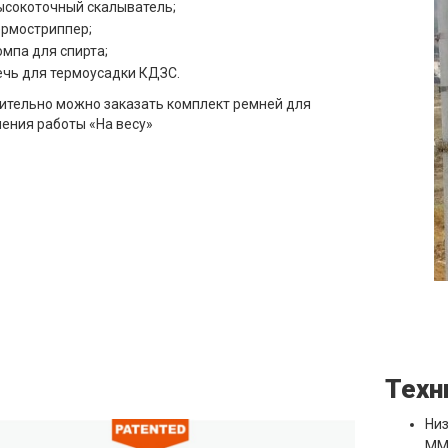
ысокоточный скалыватель;
ермостриппер;
омпа для спирта;
ечь для термоусадки КДЗС.
тельно можно заказать комплект ремней для
ения работы «На весу»
Техн
Низ
MM: