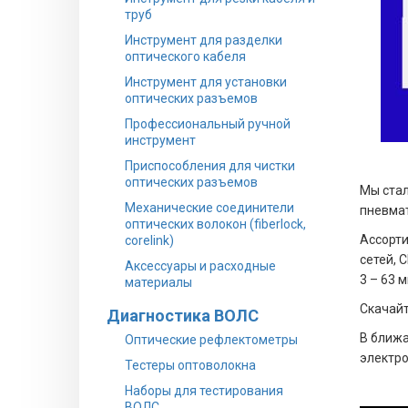
труб
Инструмент для разделки
оптического кабеля
Инструмент для установки
оптических разъемов
Профессиональный ручной
инструмент
Приспособления для чистки
оптических разъемов
Мы стал
Механические соединители
пневмат
оптических волокон (fiberlock,
Ассорти
corelink)
сетей, 
Аксессуары и расходные
3 – 63 м
материалы
Скачайт
Диагностика ВОЛС
В ближа
Оптические рефлектометры
электро
Тестеры оптоволокна
Наборы для тестирования
ВОЛС