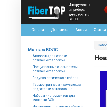
Инструменты
и приборы
для работы с
ВОЛС
Оплата
Доставка
Акции
Статьи
Ново
Монтаж ВОЛС
Аппараты для сварки
Нов
оптических волокон
Прецизионные скалыватели
оптических волокон
Задувка оптического кабеля
Термострипперы и комплексы
подготовки оптоволокна
Наборы инструментов для
монтажа ВОК
Инструмент для резки кабеля и