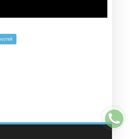
востей
Заказать
звонок
а