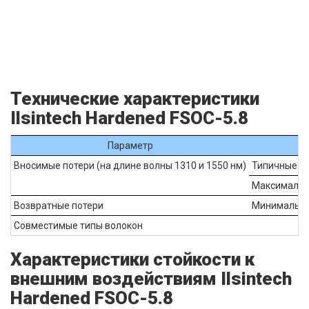
Технические характеристики
Ilsintech Hardened FSOC-5.8
Параметр
Вносимые потери (на длине волны 1310 и 1550 нм)
Типичные
Максималь
Возвратные потери
Минимальные
Совместимые типы волокон
Характеристики стойкости к
внешним воздействиям Ilsintech
Hardened FSOC-5.8