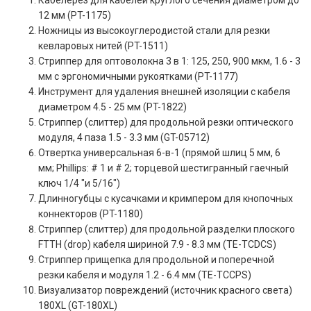
12 мм (PT-1175)
Ножницы из высокоуглеродистой стали для резки
кевларовых нитей (PT-1511)
Стриппер для оптоволокна 3 в 1: 125, 250, 900 мкм, 1.6 - 3
мм с эргономичными рукоятками (PT-1177)
Инструмент для удаления внешней изоляции с кабеля
диаметром 4.5 - 25 мм (PT-1822)
Стриппер (слиттер) для продольной резки оптического
модуля, 4 паза 1.5 - 3.3 мм (GT-05712)
Отвертка универсальная 6-в-1 (прямой шлиц 5 мм, 6
мм; Phillips: # 1 и # 2; торцевой шестигранный гаечный
ключ 1/4 "и 5/16")
Длинногубцы с кусачками и кримпером для кнопочных
коннекторов (PT-1180)
Стриппер (слиттер) для продольной разделки плоского
FTTH (drop) кабеля шириной 7.9 - 8.3 мм (TE-TCDCS)
Стриппер прищепка для продольной и поперечной
резки кабеля и модуля 1.2 - 6.4 мм (TE-TCCPS)
Визуализатор повреждений (источник красного света)
180XL (GT-180XL)