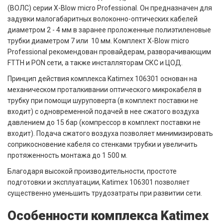
(ВОЛС) серии X-Blow micro Professional. Он предназначен для
задувки малогабаритных волоконно-оптических кабелей
диаметром 2 - 4 мм в заранее проложенные полиэтиленовые
трубки диаметром 7 или 10 мм. Комплект X-Blow micro
Professional рекомендован провайдерам, разворачивающим
FTTH и PON сети, а также инсталляторам СКС и ЦОД.
Принцип действия комплекса Katimex 106301 основан на
механическом проталкивании оптического микрокабеля в
трубку при помощи шуруповерта (в комплект поставки не
входит) с одновременной подачей в нее сжатого воздуха
давлением до 15 бар (компрессор в комплект поставки не
входит). Подача сжатого воздуха позволяет минимизировать
соприкосновение кабеля со стенками трубки и увеличить
протяженность монтажа до 1 500 м.
Благодаря высокой производительности, простоте
подготовки и эксплуатации, Katimex 106301 позволяет
существенно уменьшить трудозатраты при развитии сети.
Особенности комплекса Katimex