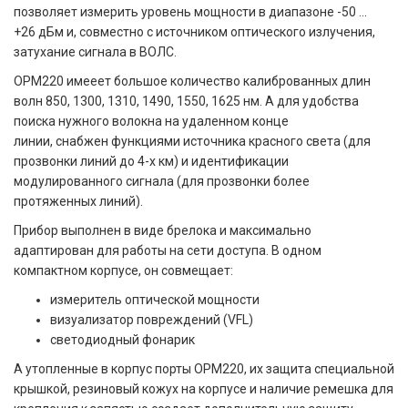
позволяет измерить уровень мощности в диапазоне -50 ...
+26 дБм и, совместно с источником оптического излучения,
затухание сигнала в ВОЛС.
OPM220 имееет большое количество калиброванных длин
волн 850, 1300, 1310, 1490, 1550, 1625 нм. А для удобства
поиска нужного волокна на удаленном конце
линии, снабжен функциями источника красного света (для
прозвонки линий до 4-х км) и идентификации
модулированного сигнала (для прозвонки более
протяженных линий).
Прибор выполнен в виде брелока и максимально
адаптирован для работы на сети доступа. В одном
компактном корпусе, он совмещает:
измеритель оптической мощности
визуализатор повреждений (VFL)
светодиодный фонарик
А утопленные в корпус порты OPM220, их защита специальной
крышкой, резиновый кожух на корпусе и наличие ремешка для