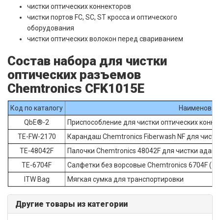
чистки оптических коннекторов
чистки портов FC, SC, ST кросса и оптического
оборудования
чистки оптических волокон перед свариванием
Состав набора для чистки
оптических разъемов
Chemtronics CFK1015E
Код по каталогу
Наименован
QbE®-2
Приспособление для чистки оптических конне
TE-FW-2170
Карандаш Chemtronics Fiberwash NF для чист
TE-48042F
Палочки Chemtronics 48042F для чистки адаптеро
TE-6704F
Салфетки без ворсовые Chemtronics 6704F (102
ITW Bag
Мягкая сумка для транспортировки
Другие товары из категории