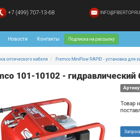
+7 (499) 707-13-68
INFO@FIBERTOP.RU
Новости
Контакты
Подписка на рассылку
ка оптического кабеля
Fremco MiniFlow RAPID - установка для за
mco 101-10102 - гидравлический 
Артику
Товар 
постав
Запрос