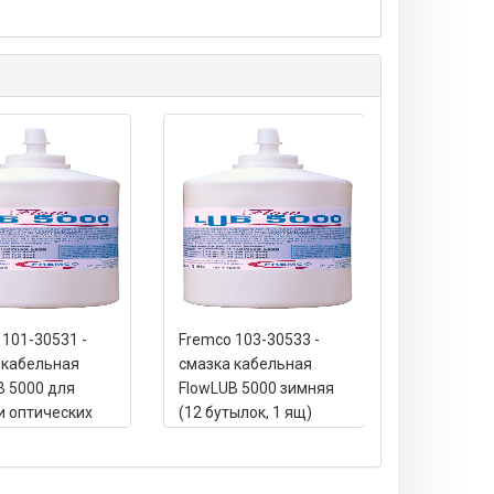
 101-30531 -
Fremco 103-30533 -
Fremco 101
 кабельная
смазка кабельная
установка 
B 5000 для
FlowLUB 5000 зимняя
ВОЛС серии
и оптических
(12 бутылок, 1 ящ)
RAPID (каб
 (12 бутылок, 1
канал 7-20