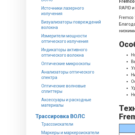
Fremco
RAPID и
Источники лазерного
излучения
Fremco 
Визуализаторы повреждений
Благода
волокна
низкими
Измерители мощности
оптического излучения
Осо
Индикаторы активного
Н
оптического волокна
В
Оптические микроскопы
У
Анализаторы оптического
Н
спектра
О
Оптические волновые
У
сплиттеры
Н
Аксессуары и расходные
материалы
Тех
Fre
Трассировка ВОЛС
Трассоискатели
Маркеры и маркероискатели