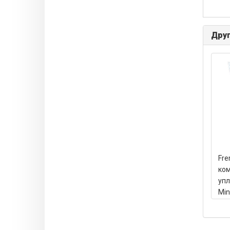
Друг
Fre
ком
упл
Min
асс