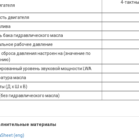
4-тактн
игателя
ть двигателя
плива
ь бака гидравлического масла
льное рабочее давление
 сброса давления настроен на (значение по
анию)
ированный уровень звуковой мощности LWA
атура масла
ы (Д х Ш х В)
(без гидравлического масла)
лнительные материалы
aSheet (eng)