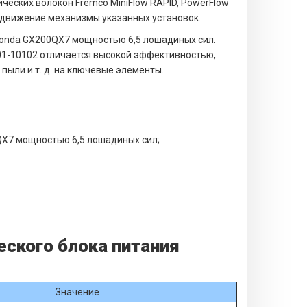
ческих волокон Fremco MiniFlow RAPID, PowerFlow
в движение механизмы указанных установок.
 Honda GX200QX7 мощностью 6,5 лошадиных сил.
01-10102 отличается высокой эффективностью,
пыли и т. д. на ключевые элементы.
QX7 мощностью 6,5 лошадиных сил;
еского блока питания
Значение