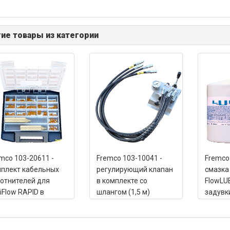
ие товары из категории
mco 103-20611 -
Fremco 103-10041 -
Fremco
плект кабельных
регулирующий клапан
смазка
отнителей для
в комплекте со
FlowLU
iFlow RAPID в
шлангом (1,5 м)
задувк
ортименте (75 шт.)
кабелей
ящ)