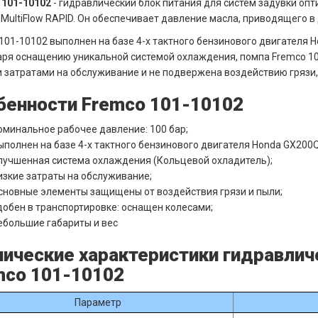
 101-10102
- гидравлический блок питания для систем задувки опти
 MultiFlow RAPID. Он обеспечивает давление масла, приводящего 
101-10102 выполнен на базе 4-х тактного бензинового двигателя
ря оснащению уникальной системой охлаждения, помпа Fremco 1
 затратами на обслуживание и не подвержена воздействию грязи, 
бенности Fremco 101-10102
оминальное рабочее давление: 100 бар;
ыполнен на базе 4-х тактного бензинового двигателя Honda GX200
лучшенная система охлаждения (Кольцевой охладитель);
изкие затраты на обслуживание;
сновные элементы защищены от воздействия грязи и пыли;
добен в транспортировке: оснащен колесами;
ебольшие габариты и вес
нические характеристики гидравлич
mco 101-10102
Параметр