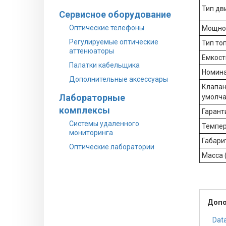
Тип дв
Сервисное оборудование
Оптические телефоны
Мощнос
Регулируемые оптические
Тип то
аттенюаторы
Емкост
Палатки кабельщика
Номина
Дополнительные аксессуары
Клапан
Лабораторные
умолч
комплексы
Гарант
Системы удаленного
Темпер
мониторинга
Габарит
Оптические лаборатории
Масса 
Допо
Dat