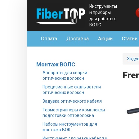
Инструменты
и приборы
для работы с
ВОЛС
Оплата
Доставка
Акции
Статьи
Задув
Монтаж ВОЛС
Аппараты для сварки
Fre
оптических волокон
Прецизионные скалыватели
оптических волокон
Задувка оптического кабеля
Термострипперы и комплексы
подготовки оптоволокна
Наборы инструментов для
монтажа ВОК
Инструмент для резки кабеля и