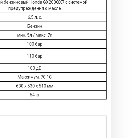
ый бензиновый Honda GX200QX7 с системой
предупреждения о масле
6,5 л. с.
Бензин
мин. 5л / макс. 7л
100 бар
110 бар
100 дБ
Максимум. 70 ° С
630 х 530 х 510 мм
54 кг