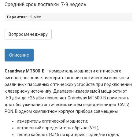
Средний срок поставки: 7-9 недель
Гарантия:
12 мес.
Вопрос менеджеру
Описание
Grandway MT500-B
– измеритель мощности оптического
сигнала, позволяет измерить потери в оптическом волокне и
различных пассивных оптических устройств при подключении
к лазерному источнику. Диапазон измеряемой мощности от
-50 дБм до +26 дБм позволяет Grandway MT500-B применять
для обслуживания оптических систем передачи видео: CATV,
PON. В одном компактном корпусе прибора совмещены:
измеритель оптической мощности;
встроенный определитель обрыва (VFL);
тестер кабеля с RJ45 по критерию годен/не годен;