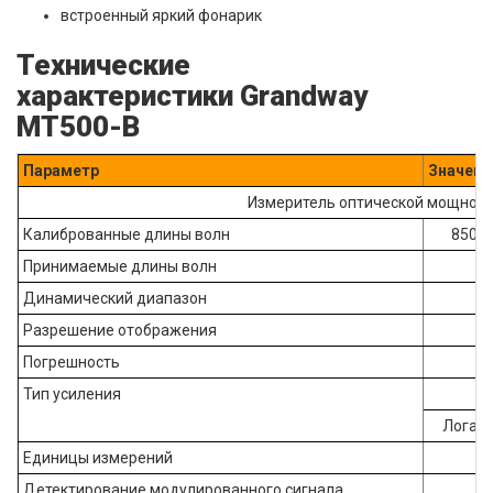
встроенный яркий фонарик
Технические
характеристики Grandway
MT500-B
Параметр
Значени
Измеритель оптической мощност
Калиброванные длины волн
850/1
Принимаемые длины волн
Динамический диапазон
Разрешение отображения
Погрешность
Тип усиления
Логари
Единицы измерений
Детектирование модулированного сигнала