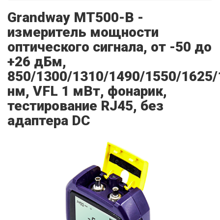
Grandway MT500-B -
измеритель мощности
оптического сигнала, от -50 до
+26 дБм,
850/1300/1310/1490/1550/1625/
нм, VFL 1 мВт, фонарик,
тестирование RJ45, без
адаптера DC