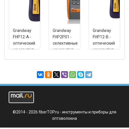
Grandway
Grandway
Grandway
FHP12-A -
FHP2P01 -
FHP12-B -
оптический
селективные
оптический
измеритель
измеритель
измеритель
мощности,
мощности
мощности,
-70 до +10
для PON
-40 ~ +26
дБм,
сетей,
дБм,
850/1300/1310/1490/1550/1625
1310/1490/1550
850/1300/1310/14
нм
нм
нм
©2014 - 2026 fiberTOP.ru - инструменты и приборы для
оптоволокна