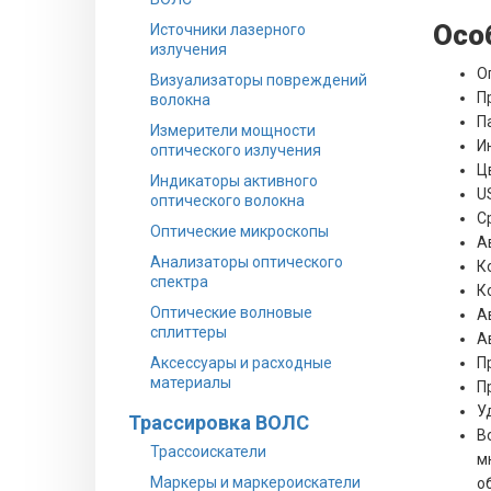
Осо
Источники лазерного
излучения
О
Визуализаторы повреждений
П
волокна
П
Измерители мощности
И
оптического излучения
Ц
Индикаторы активного
U
оптического волокна
С
Оптические микроскопы
А
Анализаторы оптического
К
спектра
К
Оптические волновые
А
сплиттеры
А
П
Аксессуары и расходные
материалы
П
У
Трассировка ВОЛС
В
Трассоискатели
м
Маркеры и маркероискатели
о