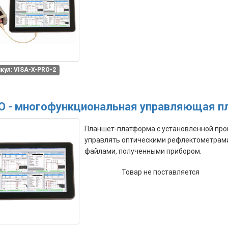
кул: VISA-X-PRO-2
O - многофункциональная управляющая п
Планшет-платформа с установленной про
управлять оптическими рефлектометрами V
файлами, полученными прибором.
Товар не поставляется