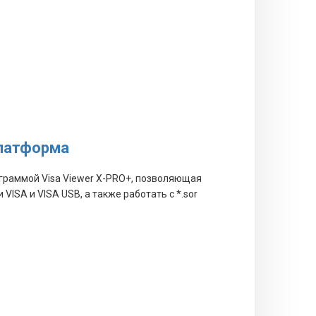
латформа
граммой Visa Viewer X-PRO+, позволяющая
ISA и VISA USB, а также работать с *.sor