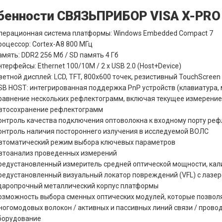
бенности СВЯЗЬПРИБОР VISA X-PRO
перационная система платформы: Windows Embedded Compact 7
роцессор: Cortex-A8 800 МГц
амять: DDR2 256 Мб / SD память 4 Гб
нтерфейсы: Ethernet 100/10M / 2 x USB 2.0 (Host+Device)
ветной дисплей: LCD, TFT, 800x600 точек, резистивный TouchScreen
SB HOST: интегрированная поддержка PnP устройств (клавиатура, м
равнение нескольких рефлектограмм, включая текущее измерение
втосохранение рефлектограмм
онтроль качества подключения оптоволокна к входному порту ре
онтроль наличия постороннего излучения в исследуемой ВОЛС
втоматический режим выбора ключевых параметров
втоанализ проведенных измерений
редустановленный измеритель средней оптической мощности, кали
редустановленный визуальный локатор повреждений (VFL) с лазер
даропрочный металлический корпус платформы
озможность выбора сменных оптических модулей, которые позвол
ногомодовых волокон / активных и пассивных линий связи / прово
борудование