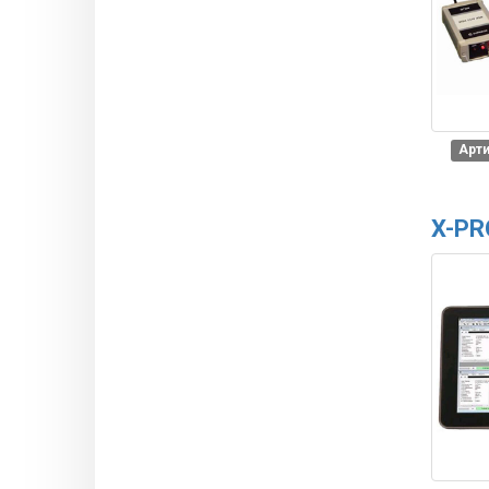
Арти
X-PR