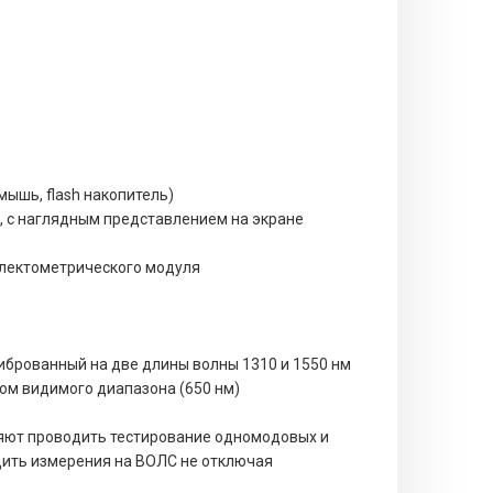
ышь, flash накопитель)
, с наглядным представлением на экране
флектометрического модуля
брованный на две длины волны 1310 и 1550 нм
ом видимого диапазона (650 нм)
яют проводить тестирование одномодовых и
дить измерения на ВОЛС не отключая