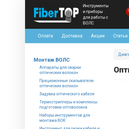
Инструменты
и приборы
для работы с
ВОЛС
Оплата
Доставка
Акции
Статьи
Диаг
Монтаж ВОЛС
Аппараты для сварки
Опт
оптических волокон
Прецизионные скалыватели
оптических волокон
Задувка оптического кабеля
Термострипперы и комплексы
подготовки оптоволокна
Наборы инструментов для
монтажа ВОК
Инструмент для резки кабеля и