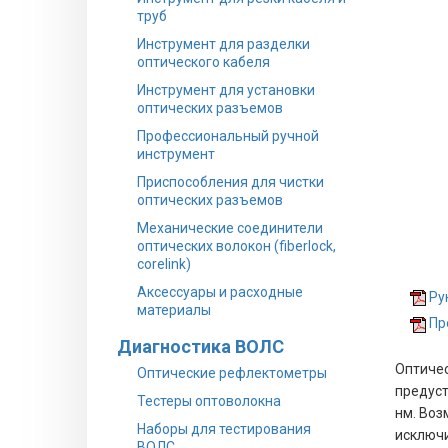
труб
Инструмент для разделки
оптического кабеля
Инструмент для установки
оптических разъемов
Профессиональный ручной
инструмент
Приспособления для чистки
оптических разъемов
Механические соединители
оптических волокон (fiberlock,
corelink)
Аксессуары и расходные
Ру
материалы
Пр
Диагностика ВОЛС
Оптиче
Оптические рефлектометры
предуст
Тестеры оптоволокна
нм. Воз
Наборы для тестирования
исключи
ВОЛС