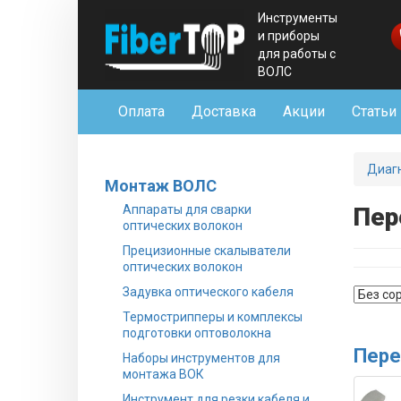
Инструменты
и приборы
для работы с
ВОЛС
Оплата
Доставка
Акции
Статьи
Диаг
Монтаж ВОЛС
Аппараты для сварки
Пер
оптических волокон
Прецизионные скалыватели
оптических волокон
Задувка оптического кабеля
Термострипперы и комплексы
подготовки оптоволокна
Пере
Наборы инструментов для
монтажа ВОК
Инструмент для резки кабеля и