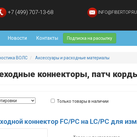
+7 (499) 707-13-68
INFO@FIBERTOP.RU
Новости
Контакты
Подписка на рассылку
ностика ВОЛС
Аксессуары и расходные материалы
еходные коннекторы, патч корд
Только товары в наличии
ходной коннектор FC/PC на LC/PC для из