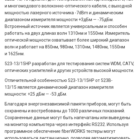
и многомодового волоконно-оптического кабеля, с выходной
мощностью лазерного источника -7dBm и динамическим
диапазоном измерителя мощности +3дБм — -75дБм.
Встроенный источник является универсальным и способен
работать на двух длинах волн 1310нм и 1550нм. Измеритель
оптической мощности охватывает более широкий диапазон
волн и работает на 850нм, 980нм, 1310нм, 1480нм, 1550нм
и 1625нм.
523-13/15HP разработан для тестирования систем WDM, CATV,
оптических усилителей и других устройств высокой мощности.
Отличительной особенностью 523-13/15HP от 523B-
13/15 является динамический диапазон измерителя
мощности: +25 дБм — -53 дБм.
Благодаря энергонезависимой памяти приборов, могут быть
сохранены и востребованы до 1000 различных показаний.
Сохраненные данные могут быть напечатаны или выведены
на монитор компьютера через интерфейс RS232. Используя
программное обеспечение fiberWORKS тестеры могут
использоваться дистанционно, позволяя автоматизировать