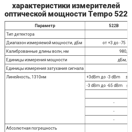
характеристики измерителей
оптической мощности Tempo 522
Параметр
522B
Тип детектора
Диапазон измеряемой мощности, дБм
от +3 до -75
Калиброванные длины волн, нм
980, 1
Единицы измерения мощности
дБм, Вт
Единицы измерения затухания сигнала
Линейность, 1310нм
+3dBm до -3 dBm ±0.
-3 dBm до -65 dBm ±0
-
-
-
Абсолютная погрешность