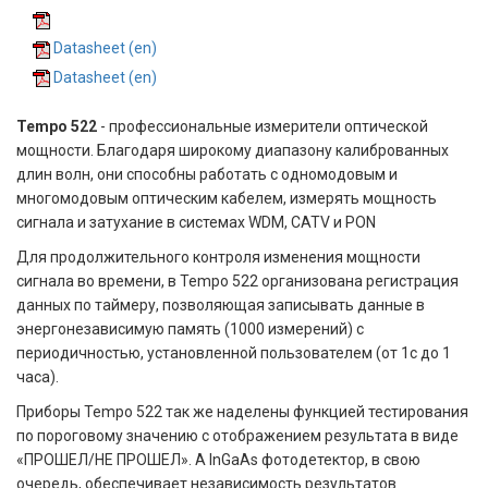
Datasheet (en)
Datasheet (en)
Tempo 522
- профессиональные измерители оптической
мощности. Благодаря широкому диапазону калиброванных
длин волн, они способны работать с одномодовым и
многомодовым оптическим кабелем, измерять мощность
сигнала и затухание в системах WDM, CATV и PON
Для продолжительного контроля изменения мощности
сигнала во времени, в Tempo 522 организована регистрация
данных по таймеру, позволяющая записывать данные в
энергонезависимую память (1000 измерений) с
периодичностью, установленной пользователем (от 1с до 1
часа).
Приборы Tempo 522 так же наделены функцией тестирования
по пороговому значению с отображением результата в виде
«ПРОШЕЛ/НЕ ПРОШЕЛ». А InGaAs фотодетектор, в свою
очередь, обеспечивает независимость результатов