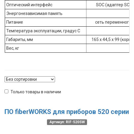
Оптический интерфейс
SOC (адаптер SC, F
Энергонезависимая память
1
Питание
сеть переменного т
Температура эксплуатации, градус С
Габариты, мм
165 х 44,5 х 99 (корпу
Вес, кг
Только товары в наличии
ПО fiberWORKS для приборов 520 серии
Артикул: RIF-520SW