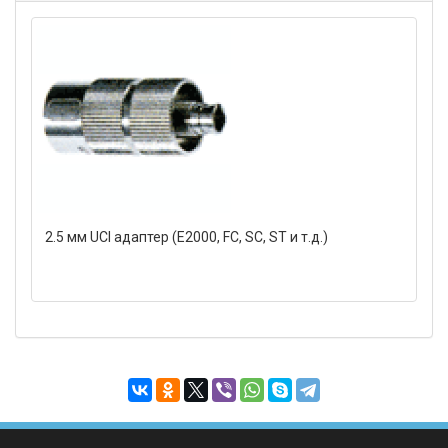
2.5 мм UCI адаптер (Е2000, FC, SC, ST и т.д.)