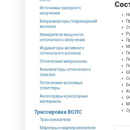
Сост
Источники лазерного
излучения
Н
П
Визуализаторы повреждений
волокна
С
Р
Измерители мощности
оптического излучения
П
М
Индикаторы активного
П
оптического волокна
П
Оптические микроскопы
П
Анализаторы оптического
Шп
спектра
С
Оптические волновые
Е
сплиттеры
К
Аксессуары и расходные
О
материалы
М
С
Трассировка ВОЛС
Трассоискатели
Маркеры и маркероискатели