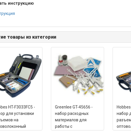
ать инструкцию
трукция
ие товары из категории
bes HT-F3033FC5 -
Greenlee GT-45656 -
Hobbes 
ор для установки
набор расходных
набор 
ъемов на
материалов для
разъемо
товолоконный
работы с
оптово