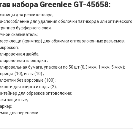
ав набора Greenlee GT-45658:
ожницы для резки кевлара;
риспособление для удаления оболочки патчкорда или оптического
триппер буфферного слоя;
учной скалыватель;
ресс клещи (кримпер) для обжимки оптоволоконных разъемов;
икроскоп;
олировочная шайба;
олировочная площадка ;
олировальная бумага, упаковки по 50 шт (0,3 мкм, 1 мкм, 5 мкм);
рицы (10), иглы (10) ;
алфетки без ворсовые (100) ;
мкости для спирта и воды (2);
онтейнер для обрезков оптоволокна;
чки защитные;
аркер;
умка для переноски.