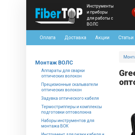
Инструменты
и приборы
для работы с
ВОЛС
Оплата
Доставка
Акции
Статьи
Монт
Монтаж ВОЛС
Аппараты для сварки
Gre
оптических волокон
опт
Прецизионные скалыватели
оптических волокон
Задувка оптического кабеля
Термострипперы и комплексы
подготовки оптоволокна
Наборы инструментов для
монтажа ВОК
Инструмент для резки кабеля и