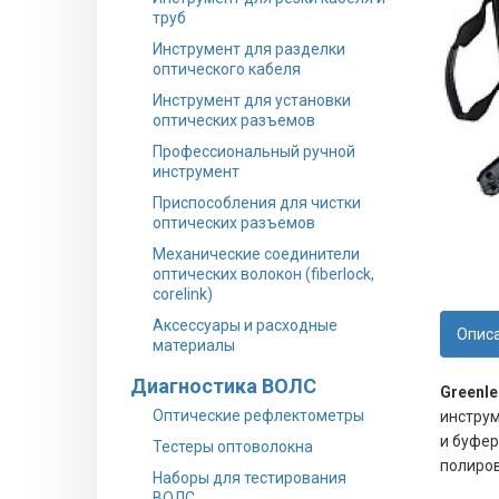
труб
Инструмент для разделки
оптического кабеля
Инструмент для установки
оптических разъемов
Профессиональный ручной
инструмент
Приспособления для чистки
оптических разъемов
Механические соединители
оптических волокон (fiberlock,
corelink)
Аксессуары и расходные
Опис
материалы
Диагностика ВОЛС
Greenle
Оптические рефлектометры
инструм
и буфер
Тестеры оптоволокна
полиров
Наборы для тестирования
ВОЛС