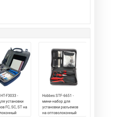
HT-F3033 -
Hobbes STF-6651 -
Hobbes ST-
для установки
мини-набор для
набор для 
в FC, SC, ST на
установки разъемов
разъемов 
локонный
на оптоволоконный
оптоволок