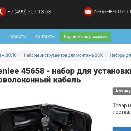
+7 (499) 707-13-68
INFO@FIBERTOP.RU
Новости
Контакты
Подписка на рассылку
аж ВОЛС
Наборы инструментов для монтажа ВОК
Наборы для
enlee 45658 - набор для установ
оволоконный кабель
Артику
Товар 
постав