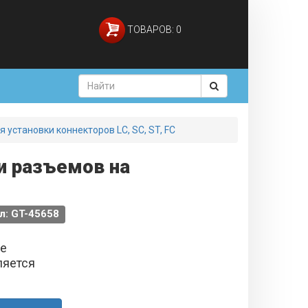
ТОВАРОВ: 0
 установки коннекторов LC, SC, ST, FC
ки разъемов на
л: GT-45658
не
ляется