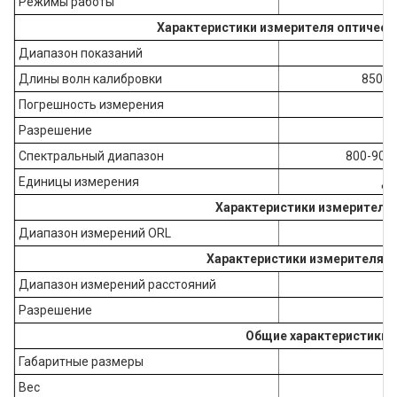
Режимы работы
C
Характеристики измерителя оптичес
Диапазон показаний
Длины волн калибровки
850, 1
Погрешность измерения
Разрешение
Спектральный диапазон
800-900 
Единицы измерения
дБ
Характеристики измерителя
Диапазон измерений ORL
Характеристики измерителя 
Диапазон измерений расстояний
Разрешение
Общие характеристики
Габаритные размеры
Вес