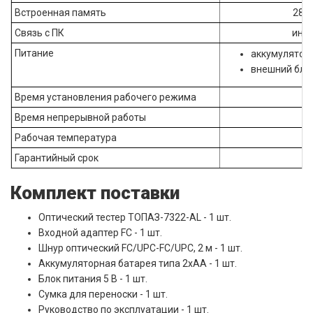
Встроенная память
280
Связь с ПК
инт
Питание
аккумуляторна
внешний блок
Время установления рабочего режима
Время непрерывной работы
Рабочая температура
Гарантийный срок
Комплект поставки
Оптический тестер ТОПАЗ-7322-АL - 1 шт.
Входной адаптер FC - 1 шт.
Шнур оптический FC/UPC-FC/UPC, 2 м - 1 шт.
Аккумуляторная батарея типа 2хАА - 1 шт.
Блок питания 5 В - 1 шт.
Сумка для переноски - 1 шт.
Руководство по эксплуатации - 1 шт.