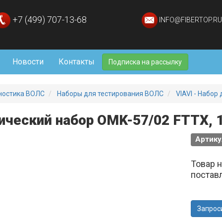
+7 (499) 707-13-68
INFO@FIBERTOP.RU
Новости
Контакты
Подписка на рассылку
ностика ВОЛС
Наборы для тестирования ВОЛС
VIAVI - Набо
ический набор OMK-57/02 FTTX, 
Артику
Товар 
постав
Запрос