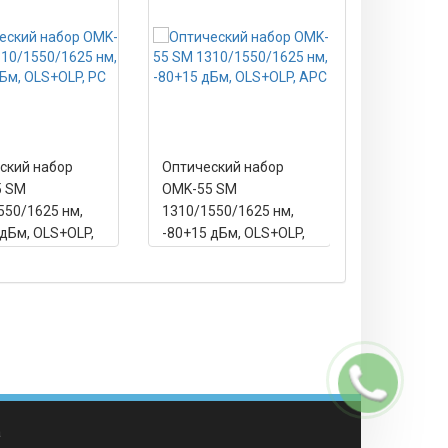
ский набор
Оптический набор
Оптически
5 SM
OMK-55 SM
OMK-55 SM
550/1625 нм,
1310/1550/1625 нм,
нм, -70+20
 дБм, OLS+OLP,
-80+15 дБм, OLS+OLP,
OLS+OLP, 
APC
Заказать
звонок
а