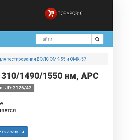
ТОВАРОВ: 0
р для тестирования ВОЛС OMK-55 и ОМК-57
1310/1490/1550 нм, APC
л: JD-2126/42
не
ляется
ить аналоги