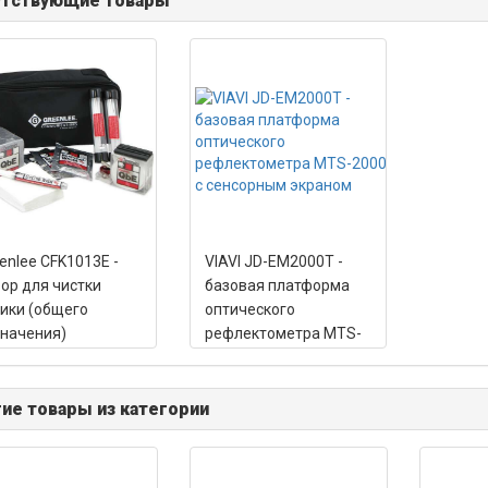
утствующие товары
enlee CFK1013E -
VIAVI JD-EM2000T -
ор для чистки
базовая платформа
ики (общего
оптического
начения)
рефлектометра MTS-
2000 с сенсорным
экраном
ие товары из категории