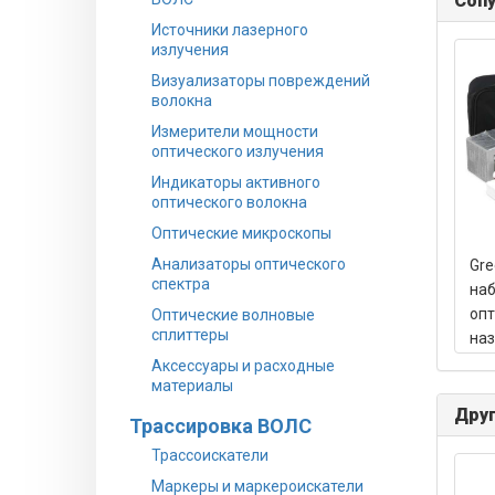
Соп
Источники лазерного
излучения
Визуализаторы повреждений
волокна
Измерители мощности
оптического излучения
Индикаторы активного
оптического волокна
Оптические микроскопы
Анализаторы оптического
Gre
спектра
наб
опт
Оптические волновые
сплиттеры
наз
Аксессуары и расходные
материалы
Друг
Трассировка ВОЛС
Трассоискатели
Маркеры и маркероискатели