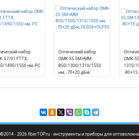
ический набор
Оптический набор
Оптиче
-57/01 FTTX,
OMK-55 SM+MM
OMK-5
0/1490/1550 нм, PC
850/1300/1310/1550
1310/1
нм, -70+20 дБм,
-80+15
OLS56+OLP55
PC
©2014 - 2026 fiberTOP.ru - инструменты и приборы для оптоволокн