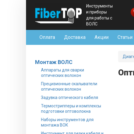
Инструменты
и приборы
для работы с
ВОЛС
Оплата
Доставка
Акции
Статьи
Диаг
Монтаж ВОЛС
Аппараты для сварки
Опт
оптических волокон
Прецизионные скалыватели
оптических волокон
Задувка оптического кабеля
Термострипперы и комплексы
подготовки оптоволокна
Наборы инструментов для
монтажа ВОК
Инструмент для резки кабеля и