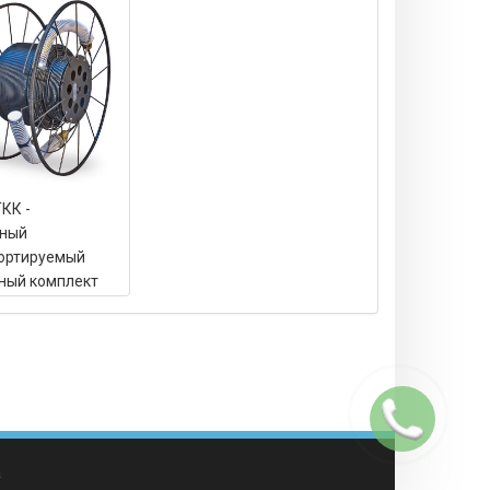
КК -
йный
ортируемый
ный комплект
Заказать
звонок
а