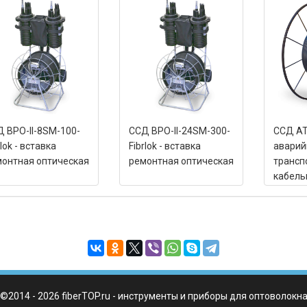
 ВРО-II-8SM-100-
ССД ВРО-II-24SM-300-
ССД АТ
rlok - вставка
Fibrlok - вставка
авари
онтная оптическая
ремонтная оптическая
трансп
кабель
©2014 - 2026 fiberTOP.ru - инструменты и приборы для оптоволокн