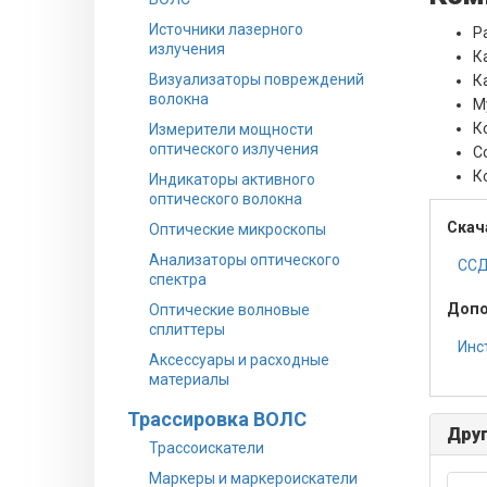
Источники лазерного
Р
излучения
К
Визуализаторы повреждений
К
волокна
М
К
Измерители мощности
оптического излучения
Со
К
Индикаторы активного
оптического волокна
Скач
Оптические микроскопы
Анализаторы оптического
ССД
спектра
Допо
Оптические волновые
сплиттеры
Инст
Аксессуары и расходные
материалы
Трассировка ВОЛС
Друг
Трассоискатели
Маркеры и маркероискатели