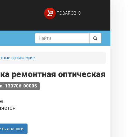
ТОВАРОВ: 0
тные оптические
вка ремонтная оптическая
л: 130706-00005
не
ляется
ить аналоги