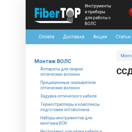
Инструменты
и приборы
для работы с
ВОЛС
Оплата
Доставка
Акции
Статьи
Монт
Монтаж ВОЛС
Аппараты для сварки
ССД
оптических волокон
Прецизионные скалыватели
оптических волокон
Задувка оптического кабеля
Термострипперы и комплексы
подготовки оптоволокна
Наборы инструментов для
монтажа ВОК
Инструмент для резки кабеля и