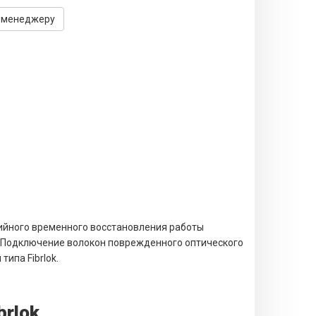
 менеджеру
й­ного вре­мен­ного вос­ста­нов­ления работы
 Подключение волокон поврежден­ного оптичес­кого
типа Fibrlok.
brlok