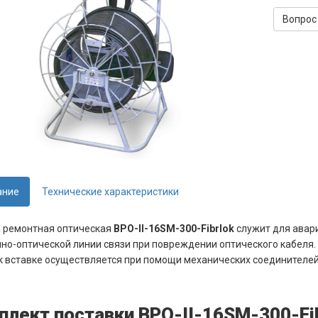
Вопрос
ание
Технические характеристики
 ремонтная оптическая
ВРО-II-16SM-300-Fibrlok
служит для ава­ри
но-оптической линии связи при повреждении оптичес­кого кабеля.
к встав­ке осуществ­ляется при помощи механичес­ких соеди­нителей 
плект поставки ВРО-II-16SM-300-Fi