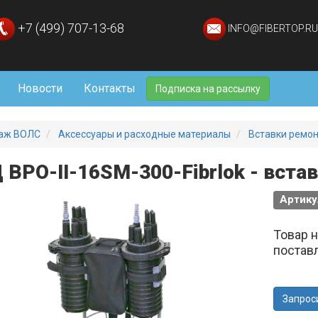
+7 (499) 707-13-68
INFO@FIBERTOP.RU
Новости
Контакты
Подписка на рассылку
аж ВОЛС
Аксессуары и расходные материалы
Вставки ремон
 ВРО-II-16SM-300-Fibrlok - вста
Артику
Товар 
постав
Запрос