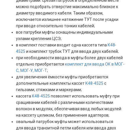
диаметрами: срезая патрубок в определенном месте
можно подобрать отверстие максимально близкое к
диаметру вводимого кабеля. Таким образом,
исключается излишнее натяжение ТУТ после усадки
при вводе относительно тонких кабелей;
все патрубки муфты оснащены индивидуальными
узлами крепления ЦСЭ;
в комплект поставки входит одна кассета типа
К48-
4525
и комплект трубок ТУТ для ввода двух кабелей;
при необходимости ввода в муфты более двух кабелей
отдельно приобретается
комплект для ввода ОК в МОГ-
С, МОГ-У, МОГ-Т
;
для увеличения ёмкости муфты приобретаются
дополнительные комплекты кассет
К48-4525
с
гильзами, стяжками и маркерами;
кассета
К48-4525
позволяет использовать муфту при
сращивании кабелей с различными количествами
волокон в модулях, обеспечивая ввод любых модулей
на кассету целиком, без применения адаптеров;
овальный патрубок муфты может использоваться
для ввода транзитной петли кабеля или ввода двух