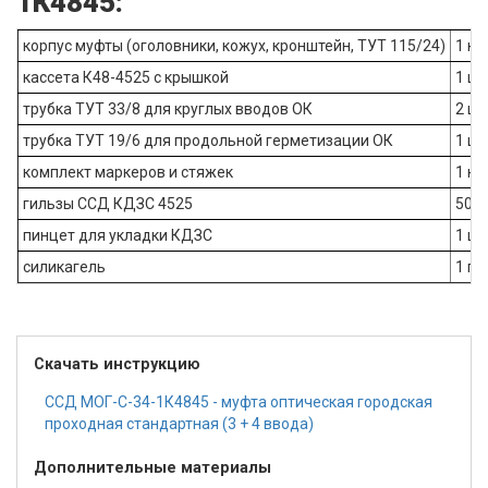
1К4845:
корпус муфты (оголовники, кожух, кронштейн, ТУТ 115/24)
1 к
кассета К48-4525 с крышкой
1 шт
трубка ТУТ 33/8 для круглых вводов ОК
2 шт
трубка ТУТ 19/6 для продольной герметизации ОК
1 шт
комплект маркеров и стяжек
1 ко
гильзы ССД КДЗС 4525
50 ш
пинцет для укладки КДЗС
1 шт
силикагель
1 па
Скачать инструкцию
ССД МОГ-С-34-1К4845 - муфта оптическая городская
проходная стандартная (3 + 4 ввода)
Дополнительные материалы