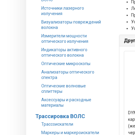
П
Источники лазерного
Л
излучения
П
У
Визуализаторы повреждений
волокна
У
Измерители мощности
Друг
оптического излучения
Индикаторы активного
оптического волокна
Оптические микроскопы
Анализаторы оптического
спектра
Оптические волновые
сплиттеры
Аксессуары и расходные
материалы
DYM
Трассировка ВОЛС
кар
Трассоискатели
(же
Маркеры и маркероискатели
чер