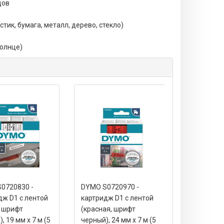
дов
тик, бумага, металл, дерево, стекло)
солнце)
0720830 -
DYMO S0720970 -
DYMO S072
дж D1 с лентой
картридж D1 с лентой
картридж D
, шрифт
(красная, шрифт
(желтая, 
, 19 мм х 7 м (5
черный), 24 мм х 7 м (5
черный), 24