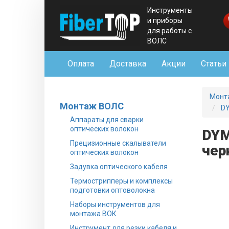
Инструменты
и приборы
для работы с
ВОЛС
Оплата
Доставка
Акции
Статьи
Монт
Монтаж ВОЛС
DY
Аппараты для сварки
оптических волокон
DYM
Прецизионные скалыватели
чер
оптических волокон
Задувка оптического кабеля
Термострипперы и комплексы
подготовки оптоволокна
Наборы инструментов для
монтажа ВОК
Инструмент для резки кабеля и