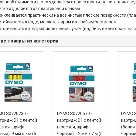
ри необходимости легко удаляется с поверхности, не оставляя сле
егко отделяется от пластиковой основы
риклеивается практически на все чистые плоские поверхности (плас
стойчивость к воде, маслам, жирам и к слабым растворам
стойчивость к ультрафиолетовым лучам (надпись не выгорает на 
ие товары из категории
O S0720730 -
DYMO S0720570 -
DYMO S
тридж D1 с лентой
картридж D1 с лентой
картри
лтая, шрифт
(красная, шрифт
(белая
ный), 9 мм х 7 м (5
черный), 12 мм х 7 м (5
черный)