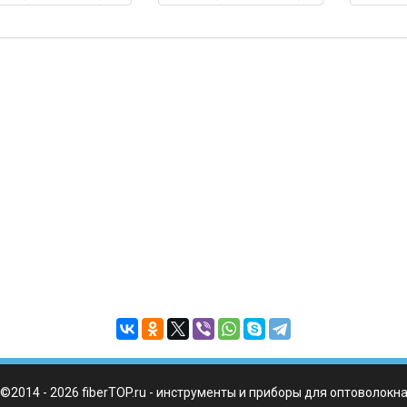
к в упаковке)
штук в упаковке)
штук в 
©2014 - 2026 fiberTOP.ru - инструменты и приборы для оптоволокн