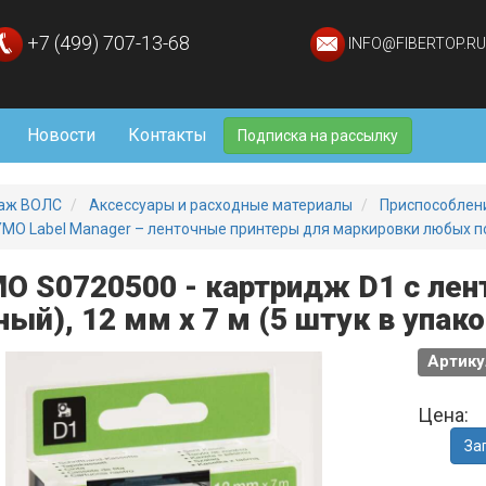
+7 (499) 707-13-68
INFO@FIBERTOP.RU
Новости
Контакты
Подписка на рассылку
аж ВОЛС
Аксессуары и расходные материалы
Приспособлени
MO Label Manager – ленточные принтеры для маркировки любых п
O S0720500 - картридж D1 с лен
ный), 12 мм х 7 м (5 штук в упак
Артику
Цена:
За