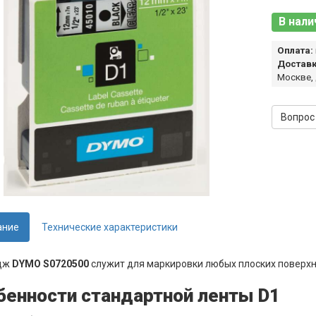
В нали
Оплата:
Доставк
Москве,
Вопрос
ание
Технические характеристики
дж
DYMO S0720500
служит для маркировки любых плоских поверхно
бенности стандартной ленты D1