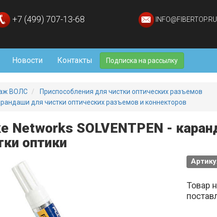
+7 (499) 707-13-68
INFO@FIBERTOP.RU
Новости
Контакты
Подписка на рассылку
аж ВОЛС
Приспособления для чистки оптических разъемов
рандаши для чистки оптических разъемов и коннекторов
ke Networks SOLVENTPEN - каран
тки оптики
Артику
Товар 
постав