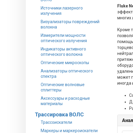
Fluke N
Источники лазерного
эффекти
излучения
многих 
Визуализаторы повреждений
волокна
Кроме т
Измерители мощности
позволя
оптического излучения
помощью
торцево
Индикаторы активного
нейтрал
оптического волокна
притяже
Оптические микроскопы
оборудо
Анализаторы оптического
удалени
спектра
может п
иногда 
Оптические волновые
сплиттеры
С
Аксессуары и расходные
Д
материалы
Р
Трассировка ВОЛС
Анал
Трассоискатели
Маркеры и маркероискатели