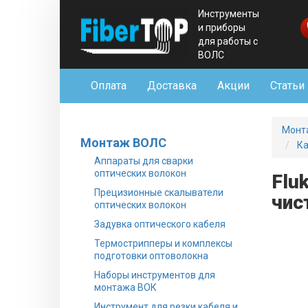
Инструменты
и приборы
для работы с
ВОЛС
Оплата
Доставка
Акции
Статьи
Монт
Монтаж ВОЛС
Ка
Аппараты для сварки
оптических волокон
Flu
Прецизионные скалыватели
чис
оптических волокон
Задувка оптического кабеля
Термострипперы и комплексы
подготовки оптоволокна
Наборы инструментов для
монтажа ВОК
Инструмент для резки кабеля и