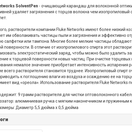
etworks SolventPen
- очищающий карандаш для волоконной оптики
вней удаляет загрязнения с торцов волокна чем изопропиловый сп
лет.
ого, растворители компании Fluke Networks имеют более низкий к
ет им обволакивать частицы пыли и загрязнения и эффективно отр
 салфетки или тампона. Многие более мелкие частицы обладают 
й поверхности. В отличие от изопропилового спирта этот раствор
изовать электростатический заряд, чтобы можно было удалить з
ние к торцевой поверхности новых частиц. При очистке торцевых 
вания немалое значение приобретает интенсивность испарения р
е всего растворителя становится труднее. Изопропиловый спирт о
риводить к поглощению влаги из воздуха и осаждению ее на торц
имеет вид «ореола». Использование растворителя Fluke Networks 
одержит: 9 грамм растворителя для чистки оптоволоконного кабел
озатор: алюминиевая ручка с мягким наконечником и пружинным 
азмеры: Диаметр 5,5 дюйма x 0,5 дюйма
оги