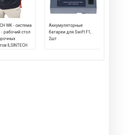
CH WK - система
Аккумуляторные
Электроды 
 - рабочий стол
батареи для Swift F1,
сварочног
арочных
2шт
Swift F1
тов ILSINTECH