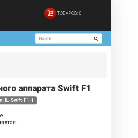
ТОВАРОВ: 0
ого аппарата Swift F1
: IL-Swift-F1-1
не
ляется