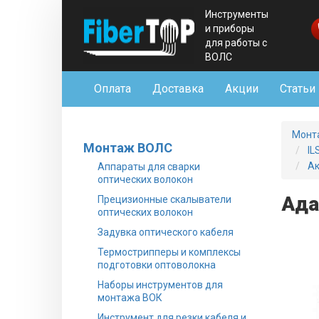
Инструменты
и приборы
для работы с
ВОЛС
Оплата
Доставка
Акции
Статьи
Монт
Монтаж ВОЛС
IL
Ак
Аппараты для сварки
оптических волокон
Ада
Прецизионные скалыватели
оптических волокон
Задувка оптического кабеля
Термострипперы и комплексы
подготовки оптоволокна
Наборы инструментов для
монтажа ВОК
Инструмент для резки кабеля и