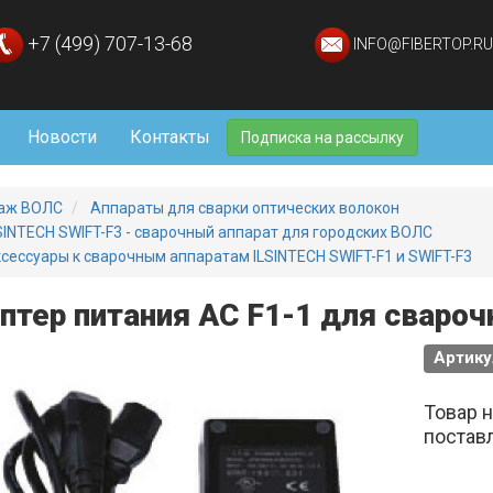
+7 (499) 707-13-68
INFO@FIBERTOP.RU
Новости
Контакты
Подписка на рассылку
аж ВОЛС
Аппараты для сварки оптических волокон
SINTECH SWIFT-F3 - сварочный аппарат для городских ВОЛС
сессуары к сварочным аппаратам ILSINTECH SWIFT-F1 и SWIFT-F3
птер питания AC F1-1 для сварочн
Артикул
Товар 
постав