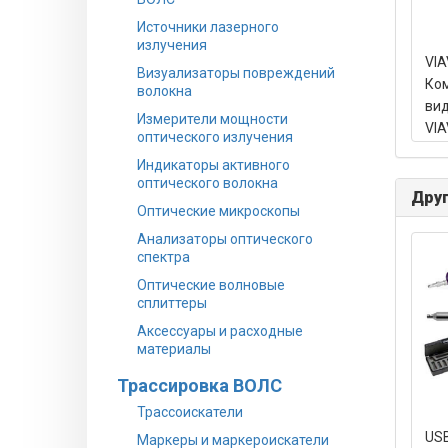
Источники лазерного
излучения
VIA
Визуализаторы повреждений
Ком
волокна
ви
Измерители мощности
VIA
оптического излучения
Fib
Индикаторы активного
нак
оптического волокна
SC,
Друг
Оптические микроскопы
U25
сум
Анализаторы оптического
спектра
Оптические волновые
сплиттеры
Аксессуары и расходные
материалы
Трассировка ВОЛС
Трассоискатели
US
Маркеры и маркероискатели