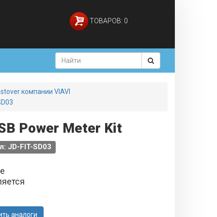
ТОВАРОВ: 0
tover компании VIAVI
SD03
SB Power Meter Kit
л: JD-FIT-SD03
не
ляется
ить аналоги