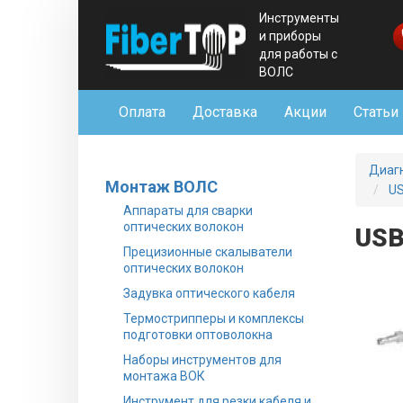
Инструменты
и приборы
для работы с
ВОЛС
Оплата
Доставка
Акции
Статьи
Диаг
Монтаж ВОЛС
US
Аппараты для сварки
оптических волокон
USB
Прецизионные скалыватели
оптических волокон
Задувка оптического кабеля
Термострипперы и комплексы
подготовки оптоволокна
Наборы инструментов для
монтажа ВОК
Инструмент для резки кабеля и