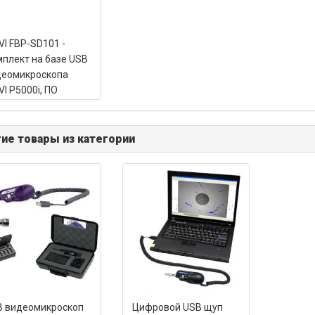
VI FBP-SD101 -
плект на базе USB
деомикроскопа
VI P5000i, ПО
erChekPRO, 4
онечников (FBPT-
 FBPT-LC, FBPT-
ие товары из категории
M, FBPT-U12M),
ка
B видеомикроскоп
Цифровой USB щуп