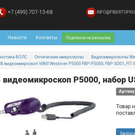
+7 (499) 707-13-68
INFO@FIBERTOP.RU
Новости
Контакты
Подписка на рассылку
ностика ВОЛС
Оптические микроскопы
Видеомикроскопы Wes
B видеомикроскоп VIAVI Westover P5000 FBP-P5000, FBP-SD01, FIT-
 видеомикроскоп P5000, набор U
Артику
Товар 
постав
Запрос