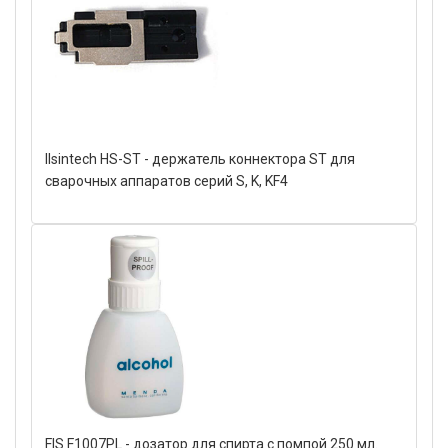
Ilsintech HS-ST - держатель коннектора ST для
сварочных аппаратов серий S, K, KF4
FIS F1007PL - дозатор для спирта с помпой 250 мл.