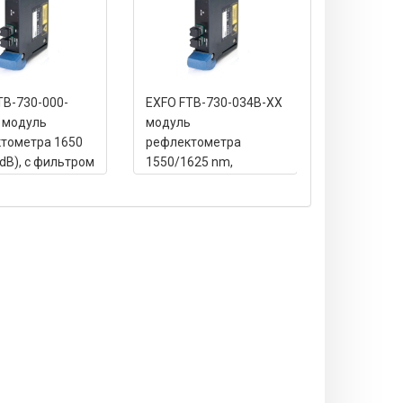
TB-730-000-
EXFO FTB-730-034B-XX
EXFO FTB-7
 модуль
модуль
04-XX мод
тометра 1650
рефлектометра
рефлектом
dB), с фильтром
1550/1625 nm,
1310/1550
37/37dB)
(35/32dB),
(33dB), с 