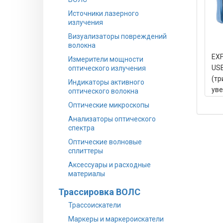
Источники лазерного
излучения
Визуализаторы повреждений
волокна
EXF
Измерители мощности
US
оптического излучения
(тр
Индикаторы активного
уве
оптического волокна
Con
Оптические микроскопы
Анализаторы оптического
спектра
Оптические волновые
сплиттеры
Аксессуары и расходные
материалы
Трассировка ВОЛС
Трассоискатели
Маркеры и маркероискатели