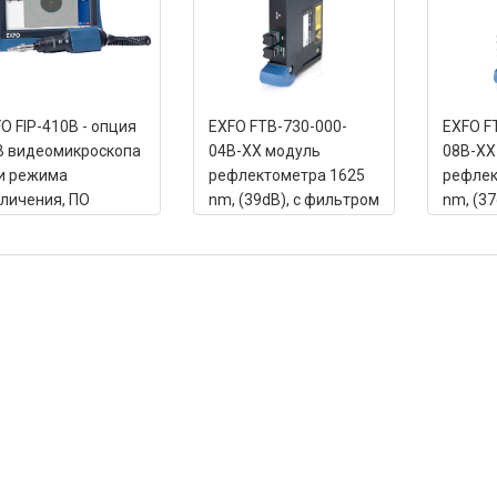
O FIP-410B - опция
EXFO FTB-730-000-
EXFO F
B видеомикроскопа
04B-XX модуль
08B-XX
и режима
рефлектометра 1625
рефлек
личения, ПО
nm, (39dB), с фильтром
nm, (37
nector Max2)