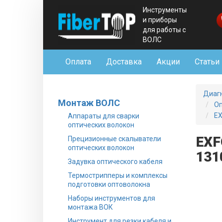
Инструменты
и приборы
для работы с
ВОЛС
Оплата
Доставка
Акции
Статьи
Диаг
Монтаж ВОЛС
Оп
EX
Аппараты для сварки
оптических волокон
EXF
Прецизионные скалыватели
оптических волокон
131
Задувка оптического кабеля
Термострипперы и комплексы
подготовки оптоволокна
Наборы инструментов для
монтажа ВОК
Инструмент для резки кабеля и