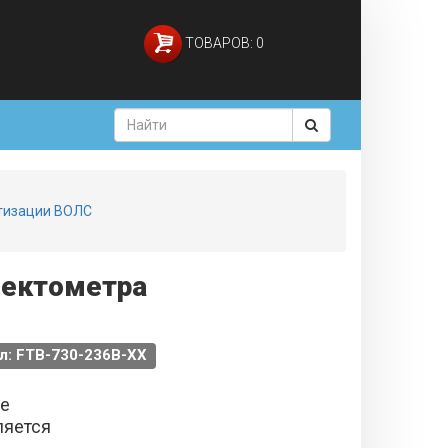
ТОВАРОВ: 0
ртизации ВОЛС
лектометра
л: FTB-730-236B-XX
не
ляется