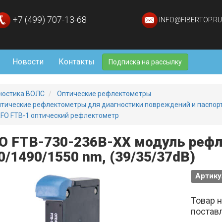
+7 (499) 707-13-68
INFO@FIBERTOP.RU
Новости
Контакты
Подписка на рассылку
ностика ВОЛС
Оптические рефлектометры
тические рефлектометры для диагностики повреждений и паспо
FO FTB-1 оптический рефлектометр
O FTB-730-236B-XX модуль реф
0/1490/1550 nm, (39/35/37dB)
Артику
Товар 
постав