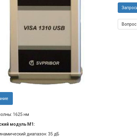
Запрос
Вопрос
ание
олны: 1625 нм
ский модуль М1:
инамический диапазон: 35 дБ