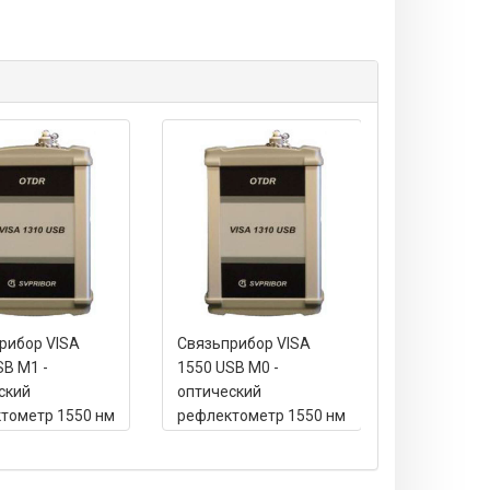
рибор VISA
Связьприбор VISA
Связьприб
SB М1 -
1550 USB М0 -
1310 USB М
ский
оптический
оптически
тометр 1550 нм
рефлектометр 1550 нм
рефлектом
(37 дБ)
(31 дБ)