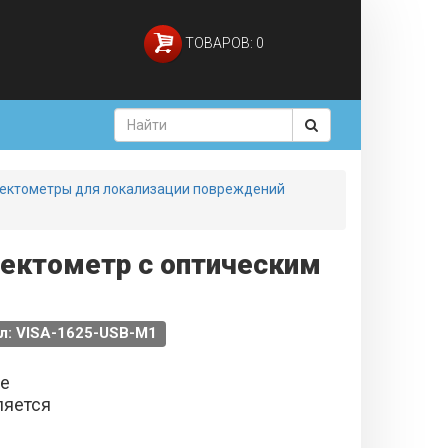
ТОВАРОВ: 0
ектометры для локализации повреждений
лектометр с оптическим
л: VISA-1625-USB-М1
не
ляется