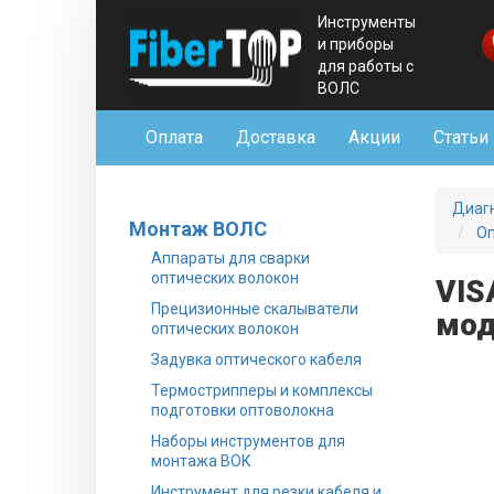
Инструменты
и приборы
для работы с
ВОЛС
Оплата
Доставка
Акции
Статьи
Диаг
Монтаж ВОЛС
Оп
Аппараты для сварки
оптических волокон
VIS
Прецизионные скалыватели
мод
оптических волокон
Задувка оптического кабеля
Термострипперы и комплексы
подготовки оптоволокна
Наборы инструментов для
монтажа ВОК
Инструмент для резки кабеля и