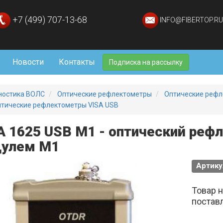
+7 (499) 707-13-68
INFO@FIBERTOP.RU
Новости
Контакты
Подписка на рассылку
ностика ВОЛС
Оптические рефлектометры
Оптические рефл
тические рефлектометры VISA USB
A 1625 USB М1 - оптический реф
улем М1
Артику
Товар 
постав