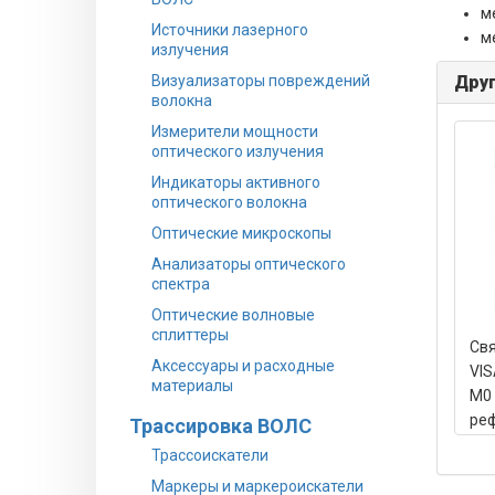
м
Источники лазерного
м
излучения
Визуализаторы повреждений
Друг
волокна
Измерители мощности
оптического излучения
Индикаторы активного
оптического волокна
Оптические микроскопы
Анализаторы оптического
спектра
Оптические волновые
сплиттеры
Св
Аксессуары и расходные
VIS
материалы
М0 
ре
Трассировка ВОЛС
131
Трассоискатели
дБ)
Маркеры и маркероискатели