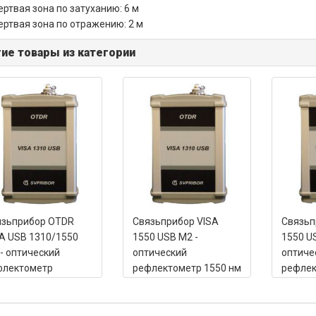
ертвая зона по затуханию: 6 м
ертвая зона по отражению: 2 м
ие товары из категории
язьприбор OTDR
Связьприбор VISA
Связьп
A USB 1310/1550
1550 USB М2 -
1550 U
- оптический
оптический
оптиче
флектометр
рефлектометр 1550 нм
рефлек
0/1550 нм (37/35
(29 дБ)
(34 дБ)