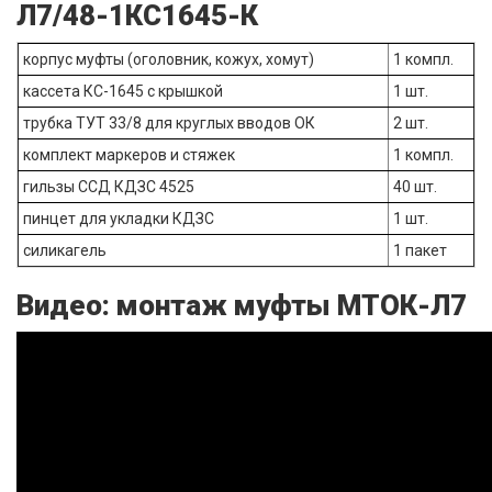
Л7/48-1КС1645-К
корпус муфты (оголовник, кожух, хомут)
1 компл.
кассета КС-1645 с крышкой
1 шт.
трубка ТУТ 33/8 для круглых вводов ОК
2 шт.
комплект маркеров и стяжек
1 компл.
гильзы ССД КДЗС 4525
40 шт.
пинцет для укладки КДЗС
1 шт.
силикагель
1 пакет
Видео: монтаж муфты МТОК-Л7