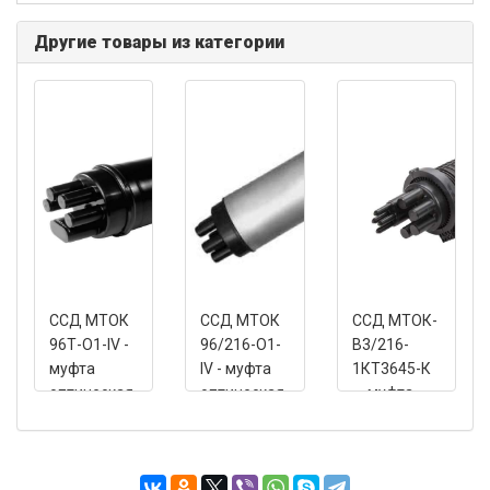
Другие товары из категории
ССД МТОК
ССД МТОК
ССД МТОК-
96Т-О1-IV -
96/216-О1-
В3/216-
муфта
IV - муфта
1КТ3645-К
оптическая
оптическая
— муфта
(герметизация
тупиковая
кожуха с
оголовником
с помощью