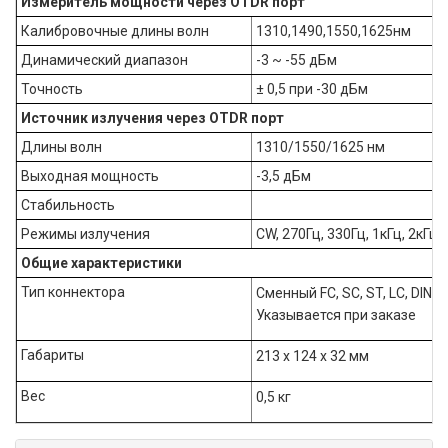
Измеритель мощности через OTDR порт
Калибровочные длины волн
1310,1490,1550,1625нм
Динамический диапазон
-3 ~ -55 дБм
Точность
± 0,5 при -30 дБм
Источник излучения через OTDR порт
Длины волн
1310/1550/1625 нм
Выходная мощность
-3,5 дБм
Стабильность
Режимы излучения
CW, 270Гц, 330Гц, 1кГц, 2кГц,
Общие характеристики
Тип коннектора
Сменный FС, SC, ST, LC, DIN
Указывается при заказе
Габариты
213 х 124 х 32 мм
Вес
0,5 кг