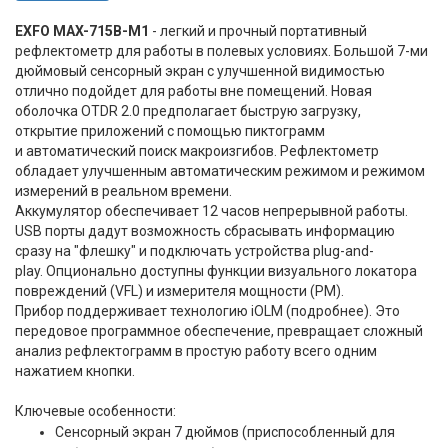
EXFO MAX-715B-M1
- легкий и прочный портативный
рефлектометр для работы в полевых условиях. Большой 7-ми
дюймовый сенсорный экран с улучшенной видимостью
отлично подойдет для работы вне помещений. Новая
оболочка OTDR 2.0 предполагает быструю загрузку,
открытие приложений с помощью пиктограмм
и автоматический поиск макроизгибов. Рефлектометр
обладает улучшенным автоматическим режимом и режимом
измерений в реальном времени.
Аккумулятор обеспечивает 12 часов непрерывной работы.
USB порты дадут возможность сбрасывать информацию
сразу на "флешку" и подключать устройства plug-and-
play. Опционально доступны функции визуального локатора
повреждений (VFL) и измерителя мощности (PM).
Прибор поддерживает технологию iOLM (подробнее). Это
передовое программное обеспечение, превращает сложный
анализ рефлектограмм в простую работу всего одним
нажатием кнопки.
Ключевые особенности:
Сенсорный экран 7 дюймов (приспособленный для