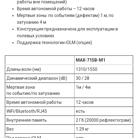
работы вне помещений)
Время автономной работы – 12 часов
Мертвые зоны: по событиям (дефектам) 1 м, по
затуханию 4 м
Конструкция предназначена для эксплуатации в
полевых условиях
Поддержка технологии iOLM (опция)
MAX-715B-M1
Длины волн (нм)
1310/1550
Динамический диапазон (dB)
30 / 28
Мертвая зона
1м / 4м
по событию/по затуханию
Время автономной работы
12 часов
WiFi/Bluetooth/RJ45
есть
Внутренняя память
2 Гб (20000 рефлектограм)
Вес
1.29 кг
Поддержка iOLM
есть