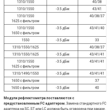
1310/1550
40/38
1310/1550
-3.5 дБм
43/41
1310/1550
40/38/37
1625 с фильтром
1310/1550
-3.5 дБм
43/41/40
1650 с фильтром
1550
-3.5 дБм
33
1310/1550/1625
40/38/37
1310/1550/1625
-3.5 дБм
43/41/41
1310/1550
-3.5 дБм
43/41/41
1625 с фильтром
1310/1490/1550
-3.5 дБм
43/41/41
1650 с фильтром
37
1650 с фильтром
-3.5 дБм
40
Модули рефлектометра поставляются с
предустановленным FC адаптером.
Замена стандартного FC
адаптера на SC, ST или LC должна быть оговорена при заказе.