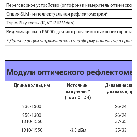
Переговорное устройство (оптофон) и измеритель оптической 
Опция SLM - интеллектуальная рефлектометрия*
Tripie-Play тесты (IP, VOIP, IP Video)
Видеомикроскоп P5000i для контроля чистоты коннекторов и пор
* Данные опции встраиваются в платформу аппаратно в процес
Модули оптического рефлектомет
Длина волны, нм
Источник
Динамический
излучения*
диапазон, дБ
(порт OTDR)
830/1300
26/24
850/1300
26/24
1310/1550
37/35
1310/1550
-3.5 дБм
35/33