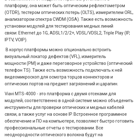
платформу, она может быть оптическим рефлектометром
(OTDR), тестером оптических потерь (OLTS), измерителем ORL,
анализатором спектра CWDM (OSA). Также есть возможность
установки модулей для тестирования медных линий
связи: Ethernet до 1G, ADSL1/2/2+, VDSL/VDSL2, Triple Play (IP,
IPTV, VOIP).
В корпус платформы можно опционально встроить
визуальный локатор дефектов (VFL), измеритель
мощности (PM) и даже переговорное устройство (оптический
телефон TS). Также есть возможность подключать к ней
видеомикроскоп для осмотра торцов коннекторов и
оптических портов на предмет загрязнений и царапин.
Viavi MTS-4000 - это платформа с двумя отсеками для
модулей, соответственно в одной системе можно объеденить
инструменты для проверки оптических и медных кабелей
связи, а также услуг на основе IP. Встроенное программное
обеспечение и ПО на компьютере, позволяют быстро готовить
профессиональные отчеты о тестировании. Все
неоднородности оптического волокна будут на