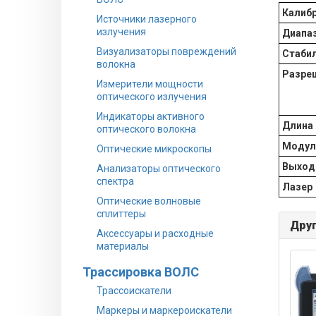
Калиб
Источники лазерного
излучения
Диапа
Визуализаторы повреждений
Стаби
волокна
Разре
Измерители мощности
оптического излучения
Индикаторы активного
Длина 
оптического волокна
Модул
Оптические микроскопы
Выход
Анализаторы оптического
спектра
Лазер
Оптические волновые
сплиттеры
Друг
Аксессуары и расходные
материалы
Трассировка ВОЛС
Трассоискатели
Маркеры и маркероискатели