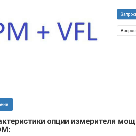
Запрос
Вопрос
ание
актеристики опции измерителя мощ
M: