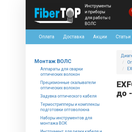
Инструменты
и приборы
для работы с
ВОЛС
Оплата
Доставка
Акции
Статьи
Диаг
Монтаж ВОЛС
Оп
EX
Аппараты для сварки
оптических волокон
EXF
Прецизионные скалыватели
оптических волокон
до 
Задувка оптического кабеля
Термострипперы и комплексы
подготовки оптоволокна
Наборы инструментов для
монтажа ВОК
Инструмент для резки кабеля и