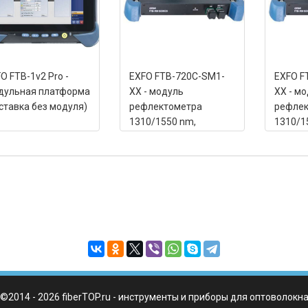
O FTB-1v2 Pro -
EXFO FTB-720C-SM1-
EXFO F
дульная платформа
XX - модуль
XX - м
ставка без модуля)
рефлектометра
рефлек
1310/1550 nm,
1310/1
(36/34dB)
(36/34
(34dB)
©2014 - 2026 fiberTOP.ru - инструменты и приборы для оптоволокн