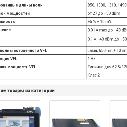
рованные длины волн
850, 1300, 1310, 1490
зон мощностей
от 27 до –50 dBm
льность
±5 % ± 10 nW
шение
0.01 = max до –40 d
0.1 = –40 dBm до –5
волны встроенного VFL
Laser, 650 nm ± 10 n
яция VFL
1 Hz
ная мощность VFL
Типично для 62.5/12
Клас 2
ие товары из категории