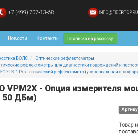
+7 (499) 707-13-68
INFO@FIBERTOP.RU
Новости
Контакты
Подписка на рассылку
ностика ВОЛС
Оптические рефлектометры
тические рефлектометры для диагностики повреждений и паспо
FO FTB-1 Pro - оптический рефлектометр (универсальная платфор
O VPM2X - Опция измерителя мощ
- 50 ДБм)
Артику
Товар 
постав