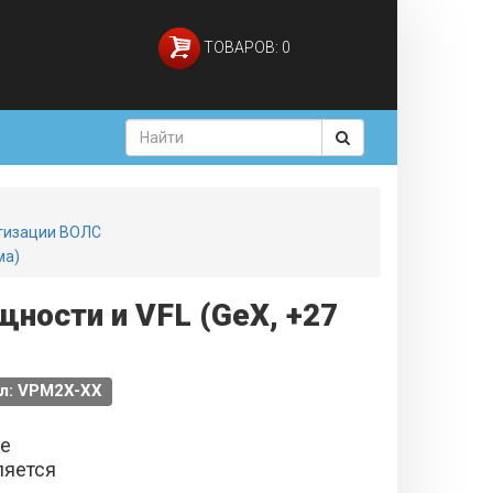
ТОВАРОВ: 0
ртизации ВОЛС
ма)
ности и VFL (GeX, +27
л: VPM2X-XX
не
ляется