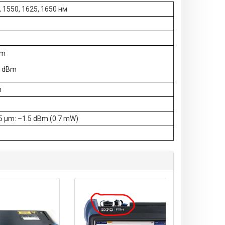
, 1550, 1625, 1650 нм
Bm
0 dBm
m
5 µm: –1.5 dBm (0.7 mW)