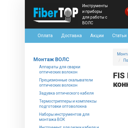
Инструменты
и приборы
для работы с
ВОЛС
Оплата
Доставка
Акции
Статьи
Монт
Монтаж ВОЛС
По
Аппараты для сварки
оптических волокон
FIS
Прецизионные скалыватели
кон
оптических волокон
Задувка оптического кабеля
Термострипперы и комплексы
подготовки оптоволокна
Наборы инструментов для
монтажа ВОК
Инструмент для резки кабеля и