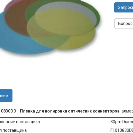
Запрос
Вопрос
ание
10830DD - Пленка для полировки оптических коннекторов
, алмаз
ование поставщика
30µm Diamo
л поставщика
F1010830D