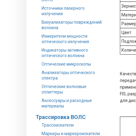
Зернис
Источники лазерного
излучения
Матери
Визуализаторы повреждений
Разме
волокна
Цвет
Измерители мощности
Подло
оптического излучения
Индикаторы активного
Количе
оптического волокна
Оптические микроскопы
Анализаторы оптического
Качеств
спектра
передач
Оптические волновые
применя
сплиттеры
FIS, ра
Аксессуары и расходные
для дис
материалы
Трассировка ВОЛС
Трассоискатели
Маркеры и маркероискатели