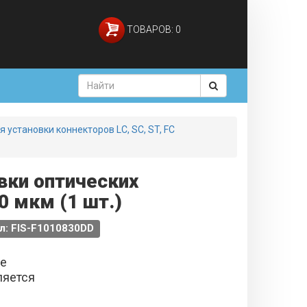
ТОВАРОВ: 0
 установки коннекторов LC, SC, ST, FC
вки оптических
0 мкм (1 шт.)
л: FIS-F1010830DD
не
ляется