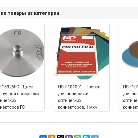
ие товары из категории
 F16925FC - Диск
FIS-F101091 - Плёнка
FIS F10
 ручной полировки
для полировки
для по
ических
оптических
оптиче
некторов FC
коннекторов, 1 мкм,
коннек
оксид алюминия, 9" x
алмазна
13" (25 шт.)
мкм (1 