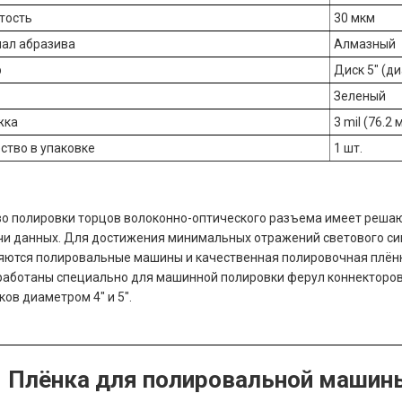
тость
30 мкм
ал абразива
Алмазный
р
Диск 5" (д
Зеленый
жка
3 mil (76.2 
ство в упаковке
1 шт.
о полировки торцов волоконно-оптического разъема имеет решаю
и данных. Для достижения минимальных отражений светового сиг
ются полировальные машины и качественная полировочная плён
зработаны специально для машинной полировки ферул коннекторов
ков диаметром 4" и 5".
Плёнка для полировальной машины 