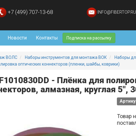
+7 (499) 707-13-68
INFO@FIBERTOP.RU
Новости
Контакты
Подписка на рассылку
аж ВОЛС
Наборы инструментов для монтажа ВОК
Наборы для
лировка оптических коннекторов (пленки, шайбы, коврики)
 F1010830DD - Плёнка для полиро
некторов, алмазная, круглая 5", 3
Артику
Товар 
постав