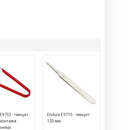
E9752 - пинцет
Endura E9715 - пинцет
Endura E97
монтажа
120 мм
изогнутый,
онных