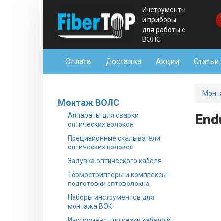
Инструменты
и приборы
для работы с
ВОЛС
Оплата
Доставка
Акции
Статьи
Монт
Монтаж ВОЛС
Аппараты для сварки
End
оптических волокон
Прецизионные скалыватели
оптических волокон
Задувка оптического кабеля
Термострипперы и комплексы
подготовки оптоволокна
Наборы инструментов для
монтажа ВОК
Инструмент для резки кабеля и