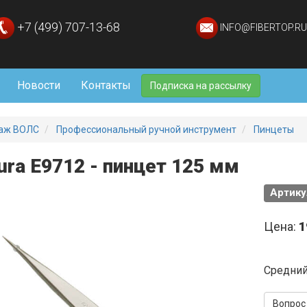
+7 (499) 707-13-68
INFO@FIBERTOP.RU
Новости
Контакты
Подписка на рассылку
аж ВОЛС
Профессиональный ручной инструмент
Пинцеты
ura E9712 - пинцет 125 мм
Артику
Цена:
1
Средний
Вопрос