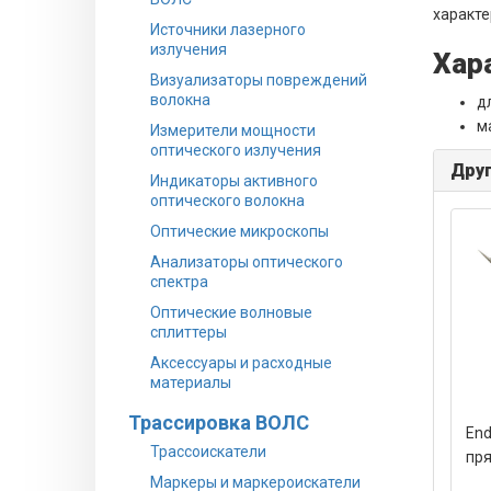
характе
Источники лазерного
излучения
Хар
Визуализаторы повреждений
волокна
д
м
Измерители мощности
оптического излучения
Друг
Индикаторы активного
оптического волокна
Оптические микроскопы
Анализаторы оптического
спектра
Оптические волновые
сплиттеры
Аксессуары и расходные
материалы
Трассировка ВОЛС
End
Трассоискатели
пря
Маркеры и маркероискатели