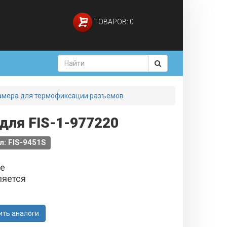
ТОВАРОВ: 0
амера для термофиксации разъемов
для FIS-1-977220
л: FIS-9451S
не
ляется
ить аналоги