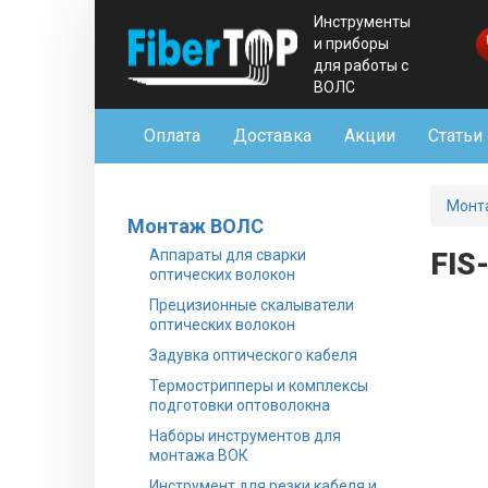
Инструменты
и приборы
для работы с
ВОЛС
Оплата
Доставка
Акции
Статьи
Монт
Монтаж ВОЛС
Аппараты для сварки
FIS
оптических волокон
Прецизионные скалыватели
оптических волокон
Задувка оптического кабеля
Термострипперы и комплексы
подготовки оптоволокна
Наборы инструментов для
монтажа ВОК
Инструмент для резки кабеля и