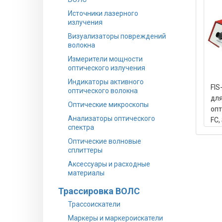
Источники лазерного
излучения
Визуализаторы повреждений
волокна
Измерители мощности
оптического излучения
Индикаторы активного
FIS
оптического волокна
дл
Оптические микроскопы
опт
Анализаторы оптического
FC,
спектра
LC*
Оптические волновые
сплиттеры
Аксессуары и расходные
материалы
Трассировка ВОЛС
Трассоискатели
Маркеры и маркероискатели