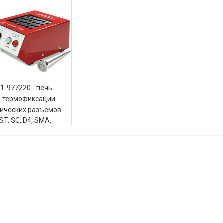
-1-977220 - печь
я термофиксации
ических разъемов
 ST, SC, D4, SMA,
, MU*, MTP*