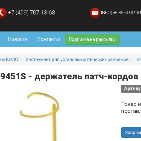
+7 (499) 707-13-68
INFO@FIBERTOP.RU
Новости
Контакты
Подписка на рассылку
аж ВОЛС
Инструмент для установки оптических разъемов
К
-9451S - держатель патч-кордов 
Артику
Товар 
постав
Запрос