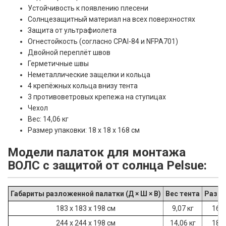
Устойчивость к появлению плесени
Солнцезащитный материал на всех поверхностях
Защита от ультрафиолета
Огнестойкость (согласно CPAI-84 и NFPA701)
Двойной переплёт швов
Герметичные швы
Неметаллические защелки и кольца
4 крепёжных кольца внизу тента
3 противоветровых крепежа на ступицах
Чехол
Вес: 14,06 кг
Размер упаковки: 18 x 18 x 168 см
Модели палаток для монтажа
ВОЛС с защитой от солнца Pelsue:
Габариты разложенной палатки (Д × Ш × В)
Вес тента
Разме
183 x 183 x 198 см
9,07 кг
16 x
244 x 244 x 198 см
14,06 кг
18 x