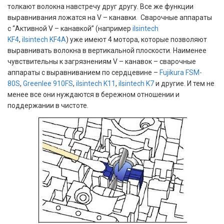
толкают волокна навстречу друг другу. Все же функции
выравнивания ложатся на V – канавки. Сварочные аппараты
с “Активной V – канавкой” (например
ilsintech
KF4
,
ilsintech KF4A
) уже
имеют 4 мотора, которые позволяют
выравнивать волокна в вертикальной плоскости. Наименее
чувствительны к загрязнениям V – канавок – сварочные
аппараты с выравниванием по сердцевине –
Fujikura FSM-
80S
,
Greenlee 910FS
,
ilsintech K11
,
ilsintech
K7
и другие. И тем не
менее все они нуждаются в бережном отношении и
поддержании в чистоте.