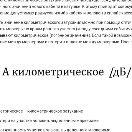
ого, километрическое затухание кабеля находящегося длительное
чного значения нового кабеля в катушке. К этому приводит совоку
ние допустимых радиусов изгиба кабеля и волокон в сплайс кассет
ь значение километрического затухания можно при помощи оптич
ть маркеры по краям ровного участка (между соседними события
ывают километрическое (погонное значение). Если такой возможн
ние между маркерами и потери в волокне между маркерами. После
етрическое – километрическое затухание
отери на участке волокна, выделенном маркерами
ротяженность участка волокна, выделенного маркерами