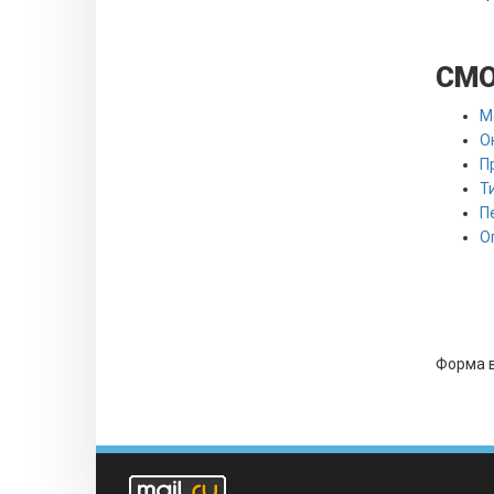
СМО
М
О
П
Т
П
О
Форма в