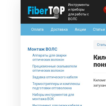
Инструменты
и приборы
для работы с
ВОЛС
Оплата
Доставка
Акции
Статьи
Стат
Монтаж ВОЛС
Аппараты для сварки
Кил
оптических волокон
пон
Прецизионные скалыватели
оптических волокон
Задувка оптического кабеля
Километ
Термострипперы и комплексы
затухан
подготовки оптоволокна
Наборы инструментов для
монтажа ВОК
Инструмент для резки кабеля и