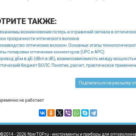
ТРИТЕ ТАКЖЕ:
еханизмы возникновения потерь и отражений сигнала в оптическо
кно прозрачности оптического волокна
роизводство оптических волокон. Основные этапы технологическог
ипы полировки оптических коннекторов (UPC и APC)
еревод дБм в дБ (dBm в dB), взаимозависимость между мощностью
птический бюджет ВОЛС. Понятие, расчет, практическое применен
Подписаться на рассылку с
ременно не работает
©2014 - 2026 fiberTOP.ru - инструменты и приборы для оптоволокн