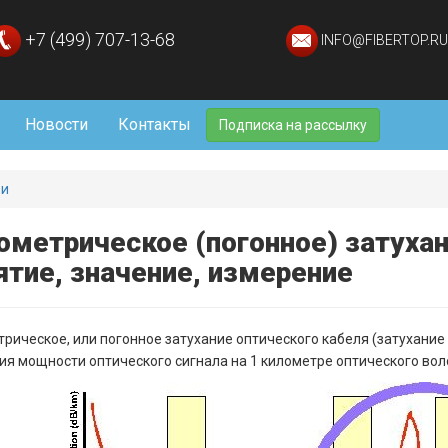
+7 (499) 707-13-68
INFO@FIBERTOP.RU
Новости
Контакты
Подписка на рассылку
ьи
ометрическое (погонное) затухан
ятие, значение, измерение
рическое, или погонное затухание оптического кабеля (затухание 
ия мощности оптического сигнала на 1 километре оптического вол