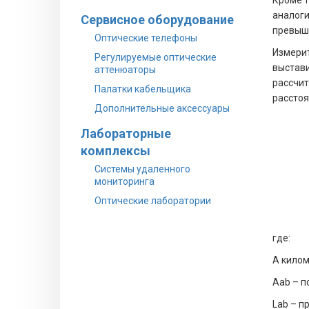
Кроме т
аналоги
Сервисное оборудование
превыше
Оптические телефоны
Измерит
Регулируемые оптические
выстави
аттенюаторы
рассчит
Палатки кабельщика
расстоя
Дополнительные аксессуары
Лабораторные
комплексы
Системы удаленного
мониторинга
Оптические лаборатории
где:
А килом
Аab – п
Lab – п