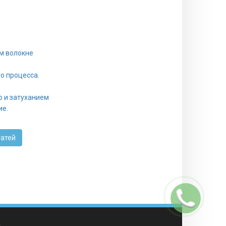
м волокне
о процесса.
 и затуханием
ие.
татей
Заказать
звонок
а