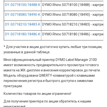
DY-S0718100/18488-K
DYMO Rhino S0718100 (18488) - картридж 
DY-S0718080/18490-K
DYMO Rhino S0718080 (18490) - картридж 
DY-S0718210/18483-K
DYMO Rhino S0718210 (18483) - картридж 
DY-S0718180/18486-K
DYMO Rhino S0718180 (18486) - картридж 
* Для участия в акции достаточно купить любые три позиции,
указанные в данной таблице.
Многофункциональный принтер DYMO Label Manager 210D
имеет возможность предварительного просмотра готового
макета на ЖК-дисплее и внесения корректировок до печати.
Модель оборудована QWERTY-клавиатурой с клавишами
переключения регистра и быстрого доступа к символам
пунктуации.
Количество товаров по акции ограничено!
Для получения принтера по акции обратитесь к нашим
менеджерам!