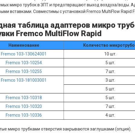
мых микро трубок в ЗПТ и предотвращают выход воздуха/воды. А
ыми вставками. Совместимы с установкой Fremco MultiFlow Rapid F
дная таблица адаптеров микро труб
вки Fremco MultiFlow Rapid
Наименование
Количество микротрубо
Fremco 103-130624001
10 шт.
Fremco 103-10254
5 шт.
Fremco 103-10255
7 шт.
Fremco 103-181003001
3 шт.
5 шт.
Fremco 103-10318
5 шт.
Fremco 103-10320
7 шт.
Fremco 103-10336
4 шт.
тые микро трубками отверстия закрываются заглушками (опция).