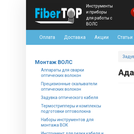
Инструменты
и приборы
для работы с
ВОЛС
Оплата
Доставка
Акции
Статьи
Задув
Монтаж ВОЛС
Аппараты для сварки
Ада
оптических волокон
Прецизионные скалыватели
оптических волокон
Задувка оптического кабеля
Термострипперы и комплексы
подготовки оптоволокна
Наборы инструментов для
монтажа ВОК
Инструмент для резки кабеля и