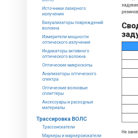
задувае
Источники лазерного
резинов
излучения
Визуализаторы повреждений
Сво
волокна
заду
Измерители мощности
оптического излучения
Индикаторы активного
оптического волокна
Оптические микроскопы
Анализаторы оптического
спектра
Оптические волновые
сплиттеры
Аксессуары и расходные
материалы
Трассировка ВОЛС
Трассоискатели
Не заня
Маркеры и маркероискатели