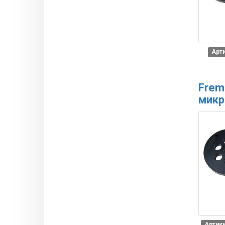
Арти
Frem
микр
Артику