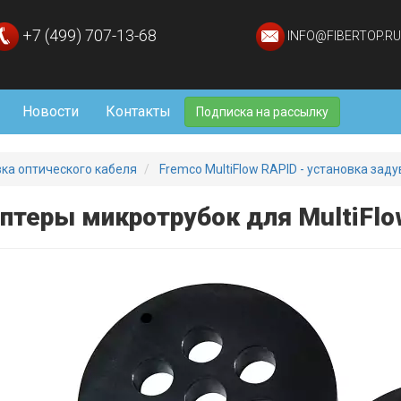
+7 (499) 707-13-68
INFO@FIBERTOP.RU
Новости
Контакты
Подписка на рассылку
ка оптического кабеля
Fremco MultiFlow RAPID - установка задув
птеры микротрубок для MultiFlo