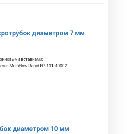
икротрубок диаметром 7 мм
езиновыми вставками;
mco MultiFlow Rapid FR-101-40002
убок диаметром 10 мм