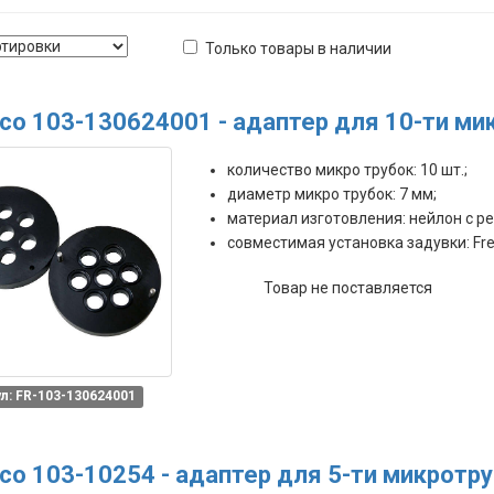
Только товары в наличии
co 103-130624001 - адаптер для 10-ти м
количество микро трубок: 10 шт.;
диаметр микро трубок: 7 мм;
материал изготовления: нейлон с р
совместимая установка задувки: Fre
Товар не поставляется
л: FR-103-130624001
co 103-10254 - адаптер для 5-ти микротр